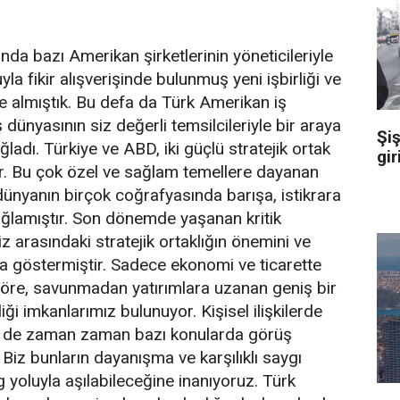
nda bazı Amerikan şirketlerinin yöneticileriyle
la fikir alışverişinde bulunmuş yeni işbirliği ve
le almıştık. Bu defa da Türk Amerikan iş
dünyasının siz değerli temsilcileriyle bir araya
Şiş
adı. Türkiye ve ABD, iki güçlü stratejik ortak
gir
ktir. Bu çok özel ve sağlam temellere dayanan
ır dünyanın birçok coğrafyasında barışa, istikrara
ağlamıştır. Son dönemde yaşanan kritik
iz arasındaki stratejik ortaklığın önemini ve
ha göstermiştir. Sadece ekonomi ve ticarette
eröre, savunmadan yatırımlara uzanan geniş bir
liği imkanlarımız bulunuyor. Kişisel ilişkilerde
er de zaman zaman bazı konularda görüş
r. Biz bunların dayanışma ve karşılıklı saygı
 yoluyla aşılabileceğine inanıyoruz. Türk