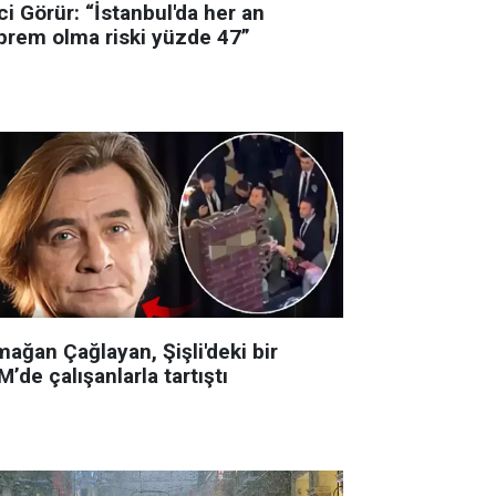
i Görür: “İstanbul'da her an
prem olma riski yüzde 47”
ağan Çağlayan, Şişli'deki bir
’de çalışanlarla tartıştı