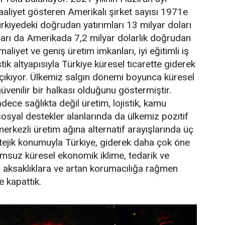
faaliyet gösteren Amerikalı şirket sayısı 1971e
ürkiyedeki doğrudan yatırımları 13 milyar doları
ıları da Amerikada 7,2 milyar dolarlık doğrudan
aliyet ve geniş üretim imkanları, iyi eğitimli iş
ik altyapısıyla Türkiye küresel ticarette giderek
çıkıyor. Ülkemiz salgın dönemi boyunca küresel
 güvenilir bir halkası olduğunu göstermiştir.
ece sağlıkta değil üretim, lojistik, kamu
sosyal destekler alanlarında da ülkemiz pozitif
erkezli üretim ağına alternatif arayışlarında üç
ratejik konumuyla Türkiye, giderek daha çok öne
msuz küresel ekonomik iklime, tedarik ve
eki aksaklıklara ve artan korumacılığa rağmen
e kapattık.