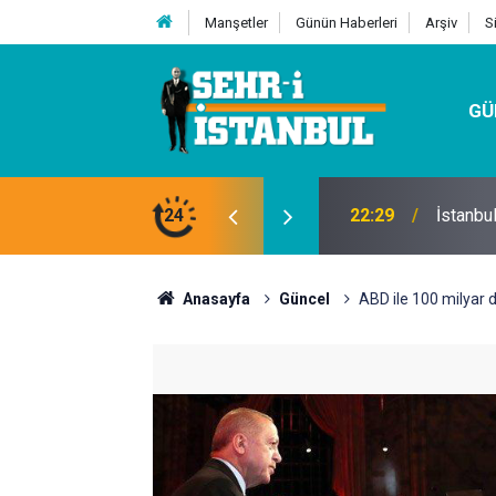
Manşetler
Günün Haberleri
Arşiv
S
GÜ
24
07:32
Kutu Si
Anasayfa
Güncel
ABD ile 100 milyar do