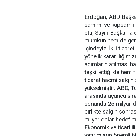
Erdoğan, ABD Başkan
samimi ve kapsamlı 
etti; Sayın Başkanla 
mümkün hem de gere
içindeyiz. İkili tica
yönelik kararlılığım
adımların atılması ha
teşkil ettiği de hem f
ticaret hacmi salgın
yükselmiştir. ABD, Tü
arasında üçüncü sırad
sonunda 25 milyar do
birlikte salgın son
milyar dolar hedefim
Ekonomik ve ticari ili
yatırımların önemli b