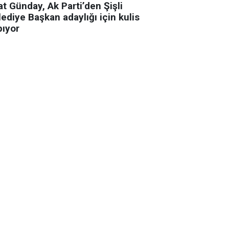
t Günday, Ak Parti’den Şişli
ediye Başkan adaylığı için kulis
pıyor