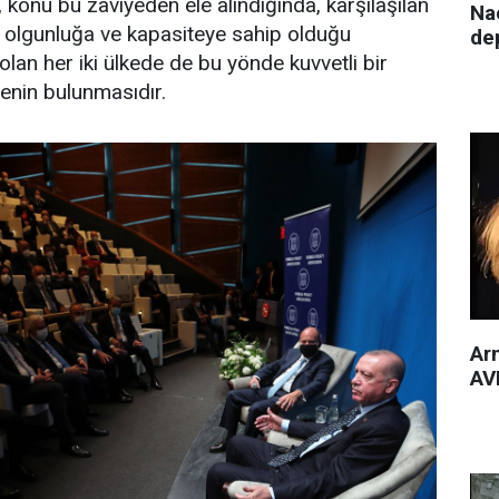
n, konu bu zaviyeden ele alındığında, karşılaşılan
Nac
k olgunluğa ve kapasiteye sahip olduğu
de
olan her iki ülkede de bu yönde kuvvetli bir
denin bulunmasıdır.
Arm
AVM