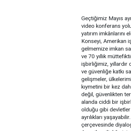
Geçtiğimiz Mayıs ayı
video konferans yoluy
yatırım imkânlarını e
Konseyi, Amerikan iş 
gelmemize imkan sağl
ve 70 yıllık müttefi
işbirliğimiz, yıllard
ve güvenliğe katkı s
gelişmeler, ülkelerim
kıymetini bir kez da
değil, güvenlikten t
alanda ciddi bir işbir
olduğu gibi devletl
ayrılıkları yaşayabili
çerçevesinde diyalog