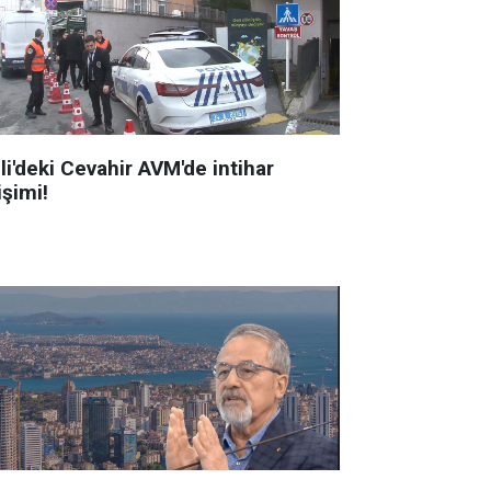
li'deki Cevahir AVM'de intihar
işimi!