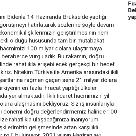
Fua
Bel
ı Bidenla 14 Haziranda Brükselde yaptığı
ya
görüşmeyi hatırlatarak sözlerine şöyle devam
ekonomik ilişkilerimizin geliştirilmesinin hem
kli olduğu hususunda tam bir mutabakat
ret hacmimizi 100 milyar dolara ulaştırmaya
ızı beraberce vurguladık. Bu rakamın, doğru
linde rahatlıkla erişebilecek gerçekçi bir hedef
ikiriz. Nitekim Türkiye ile Amerika arasındaki ikili
 şartlarına rağmen geçen sene 21 milyar dolara
rkiyenin en fazla ihracat yaptığı ülkeler
a yer almaktadır. İkili ticaret hacmimizin yıl
lara ulaşmasını bekliyoruz. Siz iş insanlarıyla
rası dönemi doğru değerlendirmemiz halinde 100
ize rahatlıkla ulaşacağımıza inanıyorum.
şkilerimizin gelişmesinde artan karşılıklı
ir rolü bulunuyor. 2021 yılının Haziran ayı