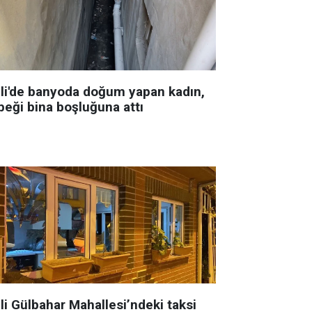
şli'de banyoda doğum yapan kadın,
beği bina boşluğuna attı
li Gülbahar Mahallesi’ndeki taksi