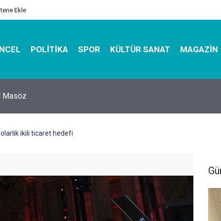
itene Ekle
NCEL
POLITIKA
SPOR
KÜLTÜR SANAT
MAGAZIN
hirbazı ile Estetik, Dayanıklı ve Çevre Dostu Ambalaj
larlık ikili ticaret hedefi
Gü