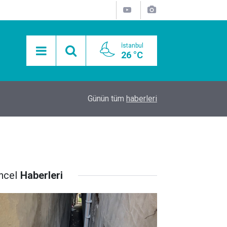
İstanbul
26 °C
15:11
Mobil Araçlarla Hayır Lokması Dağıtımının Avanta
Günün tüm
haberleri
ncel
Haberleri