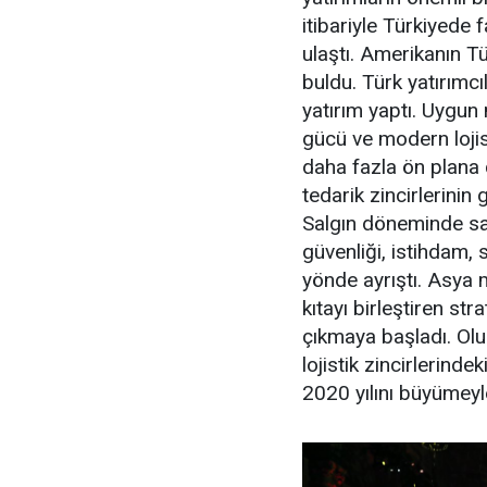
itibariyle Türkiyede 
ulaştı. Amerikanın T
buldu. Türk yatırımc
yatırım yaptı. Uygun m
gücü ve modern lojist
daha fazla ön plana 
tedarik zincirlerinin
Salgın döneminde sad
güvenliği, istihdam, 
yönde ayrıştı. Asya m
kıtayı birleştiren st
çıkmaya başladı. Olu
lojistik zincirlerind
2020 yılını büyümeyl