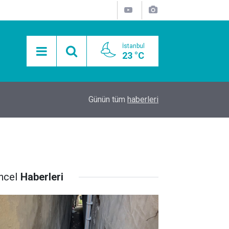
İstanbul
23 °C
15:11
Mobil Araçlarla Hayır Lokması Dağıtımının Avanta
Günün tüm
haberleri
ncel
Haberleri