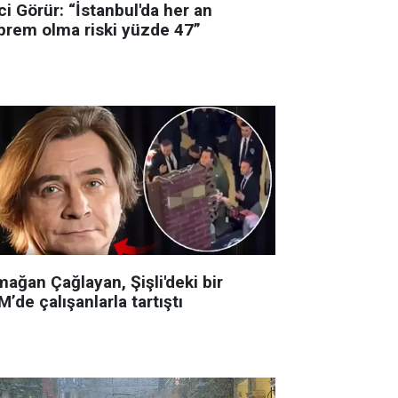
i Görür: “İstanbul'da her an
prem olma riski yüzde 47”
ağan Çağlayan, Şişli'deki bir
’de çalışanlarla tartıştı