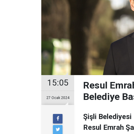
15:05
Resul Emrah
Belediye Ba
27 Ocak 2024
Şişli Belediyesi
Resul Emrah Şa