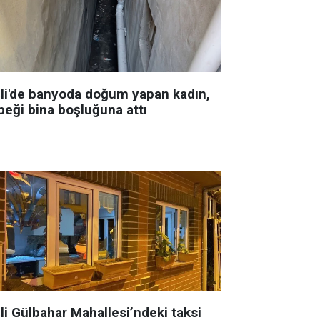
şli'de banyoda doğum yapan kadın,
beği bina boşluğuna attı
li Gülbahar Mahallesi’ndeki taksi