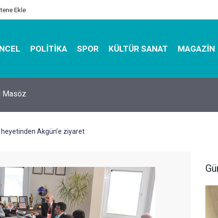
itene Ekle
NCEL
POLITIKA
SPOR
KÜLTÜR SANAT
MAGAZIN
hirbazı ile Estetik, Dayanıklı ve Çevre Dostu Ambalaj
 heyetinden Akgün’e ziyaret
Gü