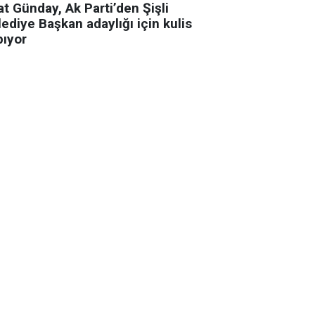
t Günday, Ak Parti’den Şişli
ediye Başkan adaylığı için kulis
pıyor