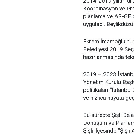
2014-2019 yılları ar
Koordinasyon ve Proj
planlama ve AR-GE ça
uyguladı. Beylikdüzü
Ekrem İmamoğlu’nun 
Belediyesi 2019 Seçim
hazırlanmasında tekn
2019 – 2023 İstanbu
Yönetim Kurulu Başka
politikaları “İstanbul
ve hızlıca hayata geç
Bu süreçte Şişli Bel
Dönüşüm ve Planlama
Şişli ilçesinde “Şişl