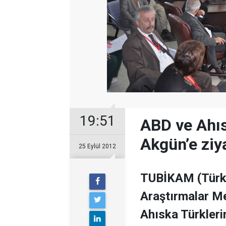
19:51
ABD ve Ahı
Akgün’e ziy
25 Eylül 2012
TUBİKAM (Türkiy
Araştırmalar M
Ahıska Türkleri