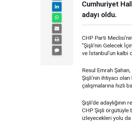
Cumhuriyet Halk
adayı oldu.
CHP Parti Meclisi'nin
"Şişli'nin Gelecek İçi
ve İstanbul'un kalbi ol
Resul Emrah Şahan, Ş
Şişli'nin ihtiyacı ola
çalışmalarına hızlı b
Şişli’de adaylığının
CHP Şişli örgütüyle
izleyecekleri yolu da