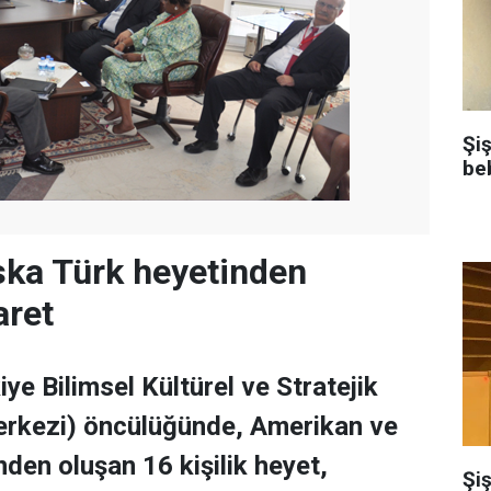
Şi
be
ska Türk heyetinden
aret
e Bilimsel Kültürel ve Stratejik
erkezi) öncülüğünde, Amerikan ve
nden oluşan 16 kişilik heyet,
Şiş