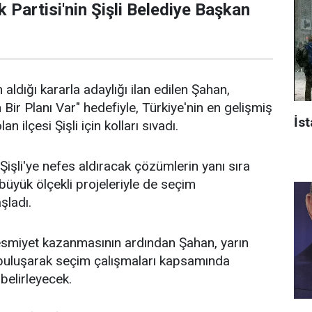
 Partisi'nin Şişli Belediye Başkan
 aldığı kararla adaylığı ilan edilen Şahan,
n Bir Planı Var" hedefiyle, Türkiye'nin en gelişmiş
İst
an ilçesi Şişli için kolları sıvadı.
işli'ye nefes aldıracak çözümlerin yanı sıra
n büyük ölçekli projeleriyle de seçim
aşladı.
 resmiyet kazanmasının ardından Şahan, yarın
 buluşarak seçim çalışmaları kapsamında
 belirleyecek.