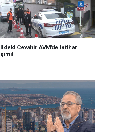
li'deki Cevahir AVM'de intihar
işimi!