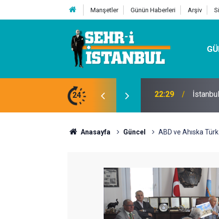
Manşetler
Günün Haberleri
Arşiv
S
GÜ
24
07:32
Kutu Si
Anasayfa
Güncel
ABD ve Ahıska Türk