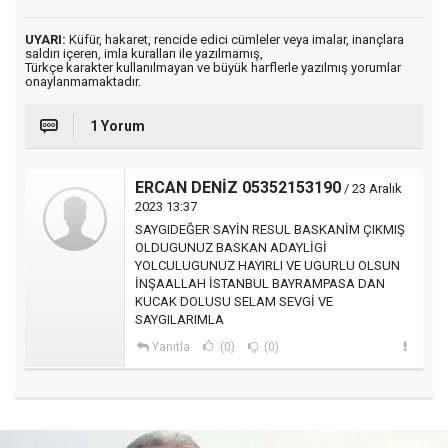
UYARI:
Küfür, hakaret, rencide edici cümleler veya imalar, inançlara
saldırı içeren, imla kuralları ile yazılmamış,
Türkçe karakter kullanılmayan ve büyük harflerle yazılmış yorumlar
onaylanmamaktadır.
1 Yorum
ERCAN DENİZ 05352153190
/ 23 Aralık
2023 13:37
SAYGIDEĞER SAYİN RESUL BASKANİM ÇIKMIŞ
OLDUGUNUZ BASKAN ADAYLİGİ
YOLCULUGUNUZ HAYIRLI VE UGURLU OLSUN
İNŞAALLAH İSTANBUL BAYRAMPASA DAN
KUCAK DOLUSU SELAM SEVGİ VE
SAYGILARIMLA
Yanıtla
(0)
(0)