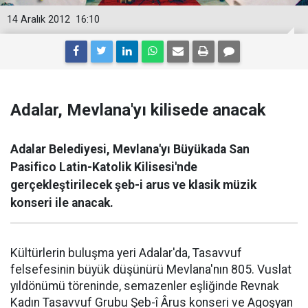
14 Aralık 2012
16:10
Adalar, Mevlana'yı kilisede anacak
Adalar Belediyesi, Mevlana'yı Büyükada San
Pasifico Latin-Katolik Kilisesi'nde
gerçekleştirilecek şeb-i arus ve klasik müzik
konseri ile anacak.
Kültürlerin buluşma yeri Adalar'da, Tasavvuf
felsefesinin büyük düşünürü Mevlana'nın 805. Vuslat
yıldönümü töreninde, semazenler eşliğinde Revnak
Kadın Tasavvuf Grubu Şeb-î Ârus konseri ve Agoşyan