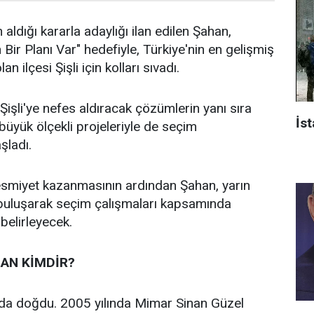
 aldığı kararla adaylığı ilan edilen Şahan,
n Bir Planı Var" hedefiyle, Türkiye'nin en gelişmiş
an ilçesi Şişli için kolları sıvadı.
işli'ye nefes aldıracak çözümlerin yanı sıra
İst
n büyük ölçekli projeleriyle de seçim
aşladı.
 resmiyet kazanmasının ardından Şahan, yarın
 buluşarak seçim çalışmaları kapsamında
 belirleyecek.
AN KİMDİR?
’da doğdu. 2005 yılında Mimar Sinan Güzel