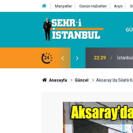
Manşetler
Günün Haberleri
Arşiv
S
GÜ
24
07:32
Kutu Si
Anasayfa
Güncel
Aksaray'da Silahlı 