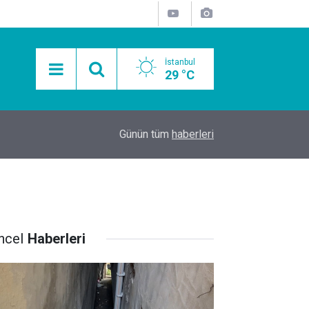
İstanbul
29 °C
15:11
Mobil Araçlarla Hayır Lokması Dağıtımının Avanta
Günün tüm
haberleri
ncel
Haberleri