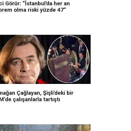
i Görür: “İstanbul'da her an
prem olma riski yüzde 47”
ağan Çağlayan, Şişli'deki bir
’de çalışanlarla tartıştı