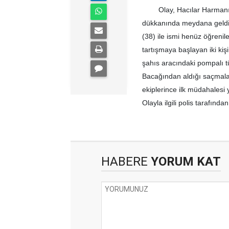
Olay, Hacılar Harmanı Ma
dükkanında meydana geldi.
(38) ile ismi henüz öğrenil
tartışmaya başlayan iki ki
şahıs aracındaki pompalı t
Bacağından aldığı saçmalar
ekiplerince ilk müdahalesi 
Olayla ilgili polis tarafında
HABERE
YORUM KAT