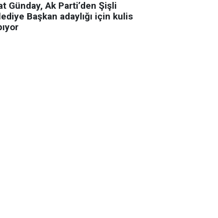
t Günday, Ak Parti’den Şişli
ediye Başkan adaylığı için kulis
pıyor