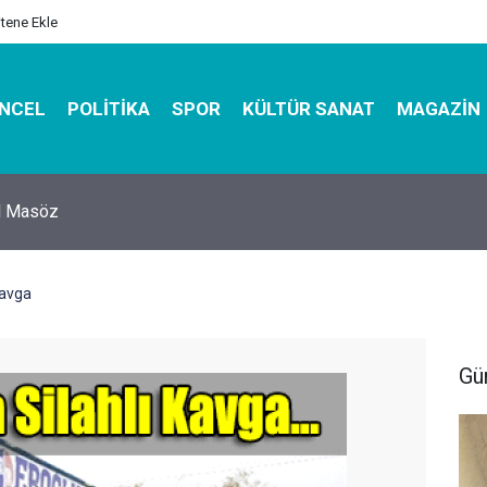
itene Ekle
NCEL
POLITIKA
SPOR
KÜLTÜR SANAT
MAGAZIN
hirbazı ile Estetik, Dayanıklı ve Çevre Dostu Ambalaj
Kavga
Gü