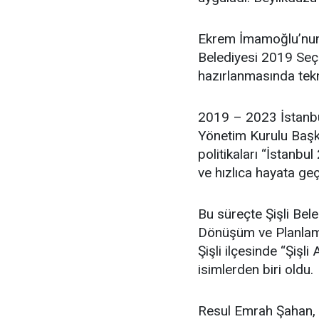
Ekrem İmamoğlu’nun 
Belediyesi 2019 Seçim
hazırlanmasında tekn
2019 – 2023 İstanbu
Yönetim Kurulu Başka
politikaları “İstanbul
ve hızlıca hayata geç
Bu süreçte Şişli Bel
Dönüşüm ve Planlama
Şişli ilçesinde “Şişl
isimlerden biri oldu.
Resul Emrah Şahan, ev