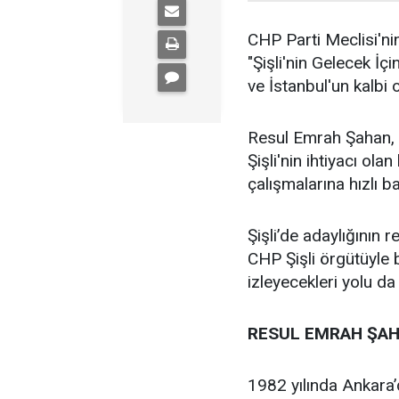
CHP Parti Meclisi'nin
"Şişli'nin Gelecek İçi
ve İstanbul'un kalbi ol
Resul Emrah Şahan, Ş
Şişli'nin ihtiyacı ola
çalışmalarına hızlı b
Şişli’de adaylığının
CHP Şişli örgütüyle
izleyecekleri yolu da
RESUL EMRAH ŞAH
1982 yılında Ankara