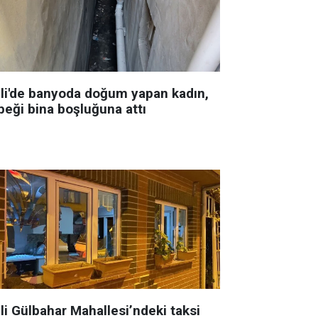
şli'de banyoda doğum yapan kadın,
beği bina boşluğuna attı
li Gülbahar Mahallesi’ndeki taksi