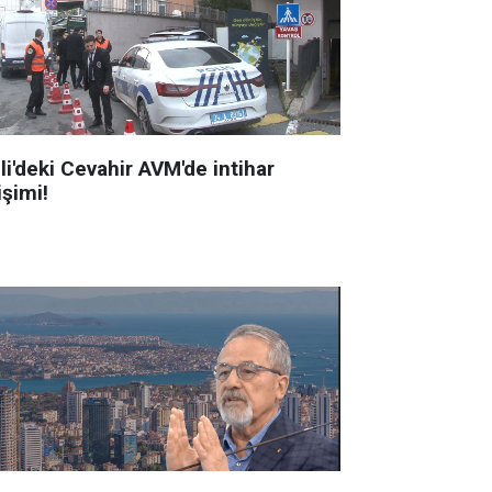
li'deki Cevahir AVM'de intihar
işimi!