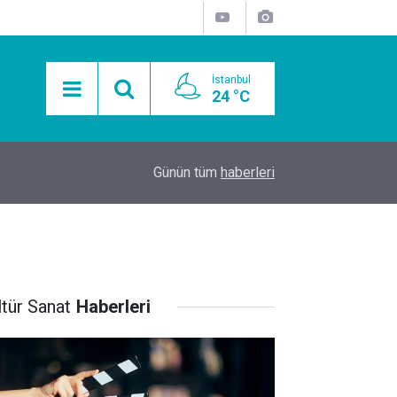
İstanbul
24 °C
15:11
Mobil Araçlarla Hayır Lokması Dağıtımının Avanta
Günün tüm
haberleri
ltür Sanat
Haberleri