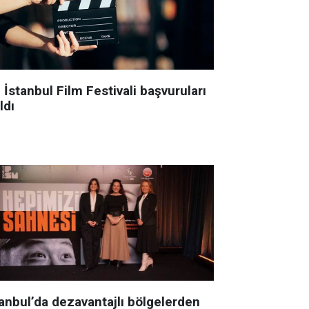
 İstanbul Film Festivali başvuruları
ldı
tanbul’da dezavantajlı bölgelerden