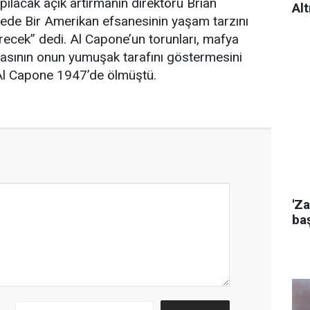
ılacak açık artırmanın direktörü Brian
Alt
yede Bir Amerikan efsanesinin yaşam tarzını
ecek” dedi. Al Capone’un torunları, mafya
yasının onun yumuşak tarafını göstermesini
. Al Capone 1947’de ölmüştü.
'Za
baş