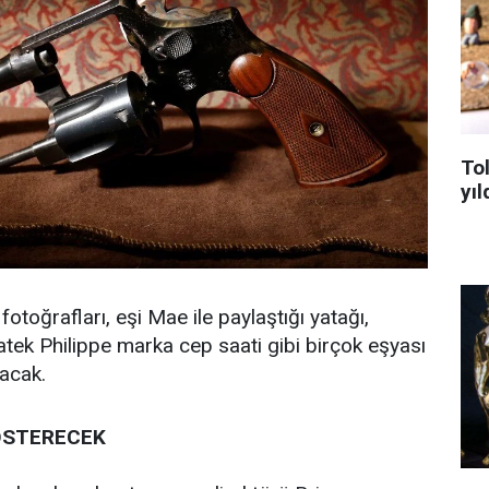
To
yıl
otoğrafları, eşi Mae ile paylaştığı yatağı,
atek Philippe marka cep saati gibi birçok eşyası
lacak.
ÖSTERECEK