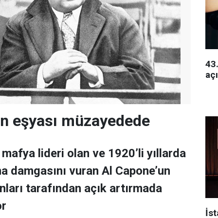
43.
açı
un eşyası müzayedede
mafya lideri olan ve 1920’li yıllarda
na damgasını vuran Al Capone’un
nları tarafından açık artırmada
or
İs