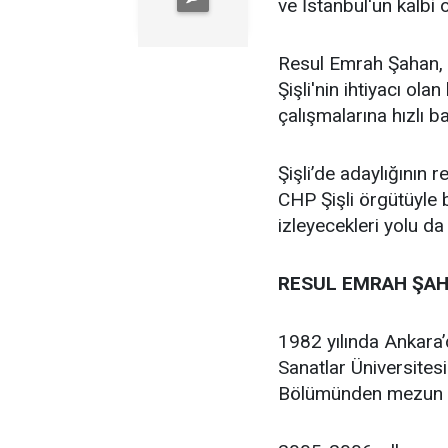
ve İstanbul'un kalbi ol
Resul Emrah Şahan, Ş
Şişli'nin ihtiyacı ola
çalışmalarına hızlı b
Şişli’de adaylığının
CHP Şişli örgütüyle
izleyecekleri yolu da
RESUL EMRAH ŞAH
1982 yılında Ankara
Sanatlar Üniversites
Bölümünden mezun 