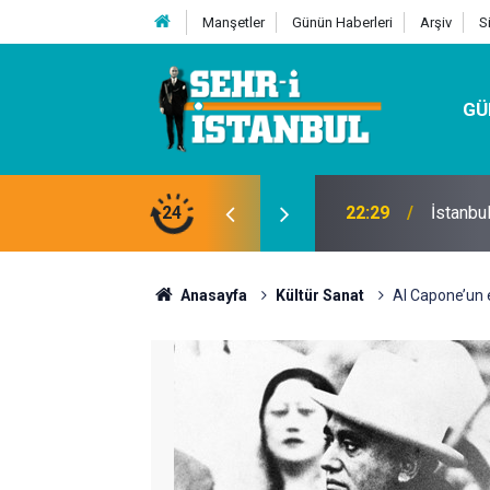
Manşetler
Günün Haberleri
Arşiv
S
GÜ
24
07:32
Kutu Si
Anasayfa
Kültür Sanat
Al Capone’un