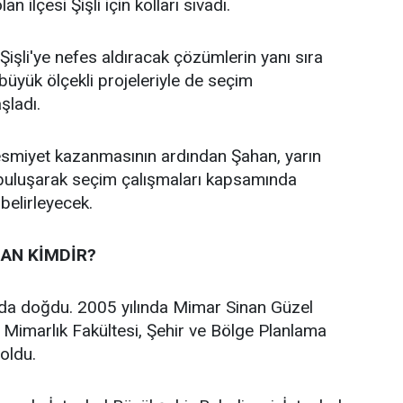
an ilçesi Şişli için kolları sıvadı.
işli'ye nefes aldıracak çözümlerin yanı sıra
n büyük ölçekli projeleriyle de seçim
aşladı.
 resmiyet kazanmasının ardından Şahan, yarın
 buluşarak seçim çalışmaları kapsamında
 belirleyecek.
AN KİMDİR?
’da doğdu. 2005 yılında Mimar Sinan Güzel
i Mimarlık Fakültesi, Şehir ve Bölge Planlama
oldu.