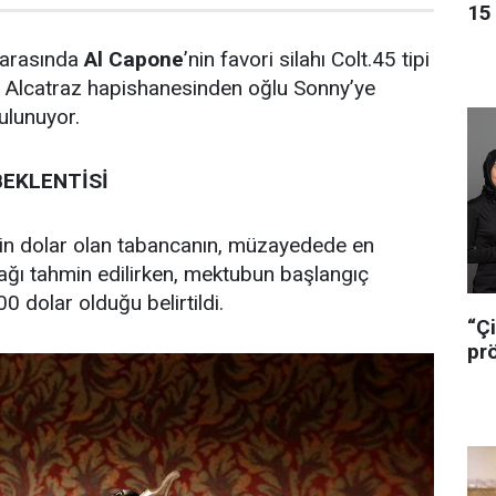
15 
 arasında
Al Capone
’nin favori silahı Colt.45 tipi
 Alcatraz hapishanesinden oğlu Sonny’ye
ulunuyor.
BEKLENTİSİ
bin dolar olan tabancanın, müzayedede en
cağı tahmin edilirken, mektubun başlangıç
00 dolar olduğu belirtildi.
“Çi
pr