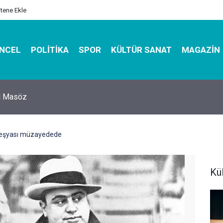
itene Ekle
NCEL
POLITIKA
SPOR
KÜLTÜR SANAT
MAGAZIN
hirbazı ile Estetik, Dayanıklı ve Çevre Dostu Ambalaj
 eşyası müzayedede
Kü