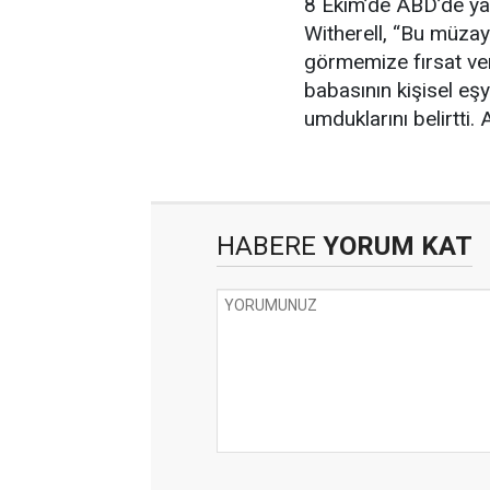
8 Ekim’de ABD’de yap
Witherell, “Bu müza
görmemize fırsat ver
babasının kişisel eş
umduklarını belirtti
HABERE
YORUM KAT