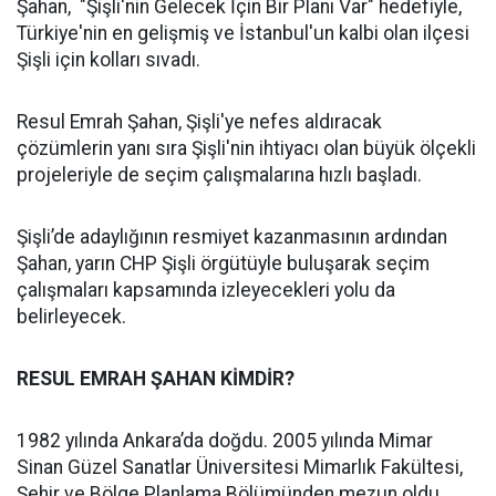
Şahan, "Şişli'nin Gelecek İçin Bir Planı Var" hedefiyle,
Türkiye'nin en gelişmiş ve İstanbul'un kalbi olan ilçesi
Şişli için kolları sıvadı.
Resul Emrah Şahan, Şişli'ye nefes aldıracak
çözümlerin yanı sıra Şişli'nin ihtiyacı olan büyük ölçekli
projeleriyle de seçim çalışmalarına hızlı başladı.
Şişli’de adaylığının resmiyet kazanmasının ardından
Şahan, yarın CHP Şişli örgütüyle buluşarak seçim
çalışmaları kapsamında izleyecekleri yolu da
belirleyecek.
RESUL EMRAH ŞAHAN KİMDİR?
1982 yılında Ankara’da doğdu. 2005 yılında Mimar
Sinan Güzel Sanatlar Üniversitesi Mimarlık Fakültesi,
Şehir ve Bölge Planlama Bölümünden mezun oldu.