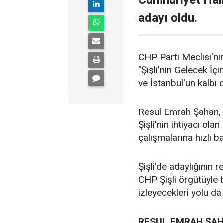
Cumhuriyet Halk
adayı oldu.
CHP Parti Meclisi'nin
"Şişli'nin Gelecek İçi
ve İstanbul'un kalbi ol
Resul Emrah Şahan, Ş
Şişli'nin ihtiyacı ola
çalışmalarına hızlı b
Şişli’de adaylığının
CHP Şişli örgütüyle
izleyecekleri yolu da
RESUL EMRAH ŞAH