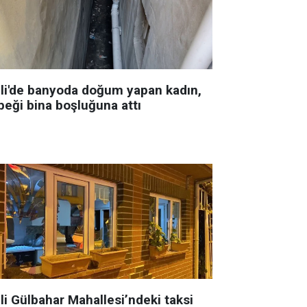
şli'de banyoda doğum yapan kadın,
beği bina boşluğuna attı
li Gülbahar Mahallesi’ndeki taksi