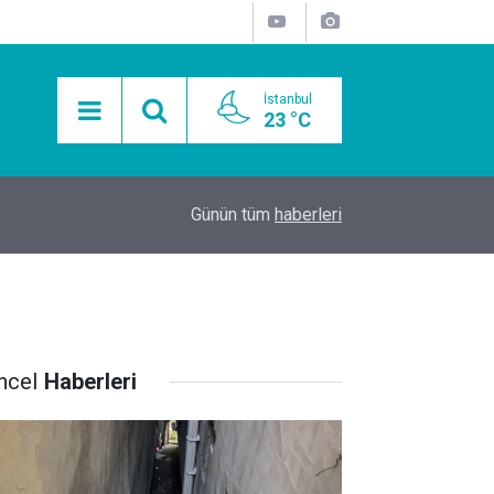
İstanbul
23 °C
15:11
Mobil Araçlarla Hayır Lokması Dağıtımının Avanta
Günün tüm
haberleri
ncel
Haberleri