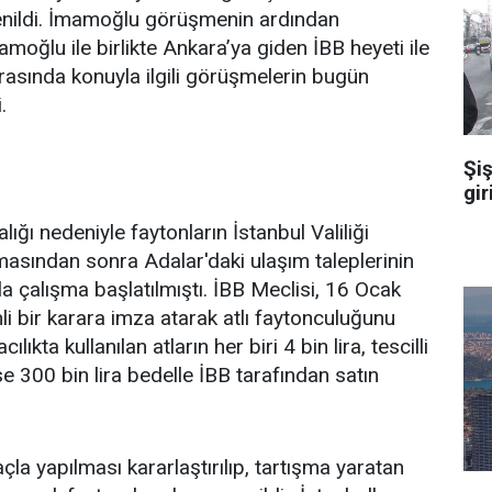
renildi. İmamoğlu görüşmenin ardından
moğlu ile birlikte Ankara’ya giden İBB heyeti ile
arasında konuyla ilgili görüşmelerin bugün
.
Şiş
gir
ığı nedeniyle faytonların İstanbul Valiliği
asından sonra Adalar'daki ulaşım taleplerinin
a çalışma başlatılmıştı. İBB Meclisi, 16 Ocak
i bir karara imza atarak atlı faytonculuğunu
ılıkta kullanılan atların her biri 4 bin lira, tescilli
e 300 bin lira bedelle İBB tarafından satın
açla yapılması kararlaştırılıp, tartışma yaratan