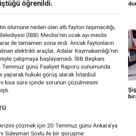
ştüğü öğrenildi.
dur
ın ölümüne neden olan atlı fayton taşımacılığı,
Belediyesi (İBB) Meclisi'nin ocak ayı meclis
arar ile tamamen sona erdi. Ancak faytonların
alınan elektrikli araçlar, Adalar Kaymakamlığı'nın
niyle çalışmaya başlayamadı. İBB Başkanı
4 Temmuz günü Faaliyet Raporu sunumunda
ma yaparak hukuki görüş alarak İstanbul
ını kısa süre içinde sorunun çözülmesini
Şiş
şti.
bır
TÜ
krizini çözmek için 20 Temmuz günü Ankara'ya
anı Süleyman Soylu ile bir görüşme