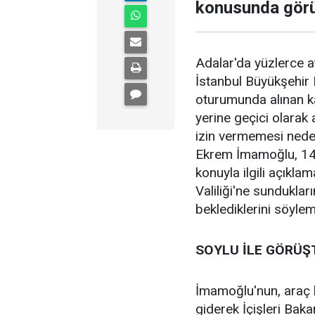
konusunda görü
Adalar'da yüzlerce at
İstanbul Büyükşehir 
oturumunda alınan k
yerine geçici olarak 
izin vermemesi nede
Ekrem İmamoğlu, 1
konuyla ilgili açıkla
Valiliği'ne sunduklar
beklediklerini söylemi
SOYLU İLE GÖRÜŞ
İmamoğlu'nun, araç 
giderek İçişleri Bak