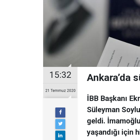
15:32
Ankara’da s
21 Temmuz 2020
İBB Başkanı Ekr
Süleyman Soylu
geldi. İmamoğlu 
yaşandığı için 