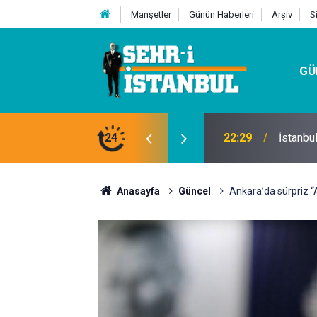
Manşetler
Günün Haberleri
Arşiv
S
GÜ
24
07:32
Kutu Si
Anasayfa
Güncel
Ankara’da sürpriz 