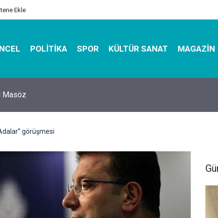
itene Ekle
NCEL
POLITIKA
SPOR
KÜLTÜR SANAT
MAGAZIN
hirbazı ile Estetik, Dayanıklı ve Çevre Dostu Ambalaj
“Adalar” görüşmesi
Gü