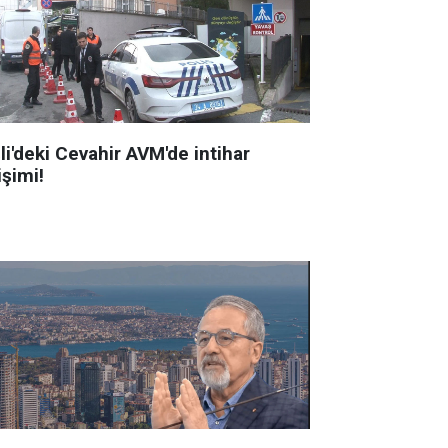
li'deki Cevahir AVM'de intihar
işimi!