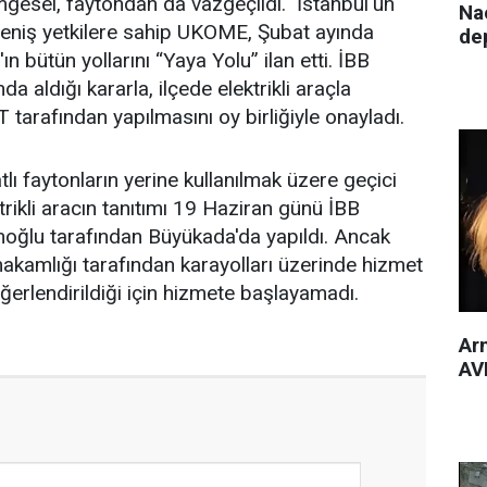
imgesel, faytondan da vazgeçildi. İstanbul'un
Nac
eniş yetkilere sahip UKOME, Şubat ayında
de
'ın bütün yollarını “Yaya Yolu” ilan etti. İBB
a aldığı kararla, ilçede elektrikli araçla
TT tarafından yapılmasını oy birliğiyle onayladı.
atlı faytonların yerine kullanılmak üzere geçici
trikli aracın tanıtımı 19 Haziran günü İBB
ğlu tarafından Büyükada'da yapıldı. Ancak
akamlığı tarafından karayolları üzerinde hizmet
ğerlendirildiği için hizmete başlayamadı.
Arm
AVM