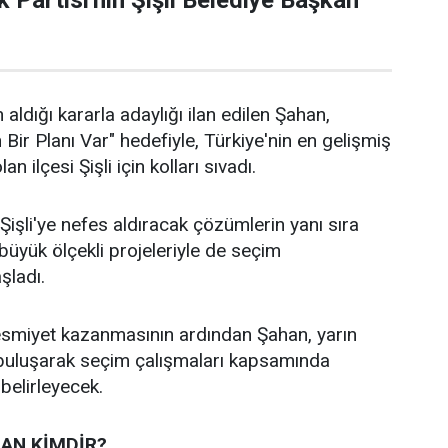
 Partisi'nin Şişli Belediye Başkan
 aldığı kararla adaylığı ilan edilen Şahan,
n Bir Planı Var" hedefiyle, Türkiye'nin en gelişmiş
an ilçesi Şişli için kolları sıvadı.
işli'ye nefes aldıracak çözümlerin yanı sıra
n büyük ölçekli projeleriyle de seçim
aşladı.
 resmiyet kazanmasının ardından Şahan, yarın
 buluşarak seçim çalışmaları kapsamında
 belirleyecek.
AN KİMDİR?