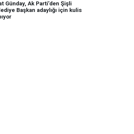
t Günday, Ak Parti’den Şişli
ediye Başkan adaylığı için kulis
pıyor