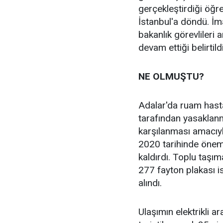
gerçekleştirdiği öğ
İstanbul'a döndü. İma
bakanlık görevlileri 
devam ettiği belirtildi
NE OLMUŞTU?
Adalar'da ruam hastal
tarafından yasaklanm
karşılanması amacıyl
2020 tarihinde öneml
kaldırdı. Toplu taşımac
277 fayton plakası is
alındı.
Ulaşımın elektrikli ar