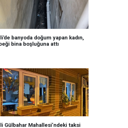
şli'de banyoda doğum yapan kadın,
beği bina boşluğuna attı
li Gülbahar Mahallesi’ndeki taksi