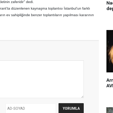
letinin zaferidir" dedi.
Nac
de
ant’ta düzenlenen kaynaşma toplantısı İstanbul’un farklı
ların ev sahipliğinde benzer toplantıların yapılması kararının
Arm
AVM