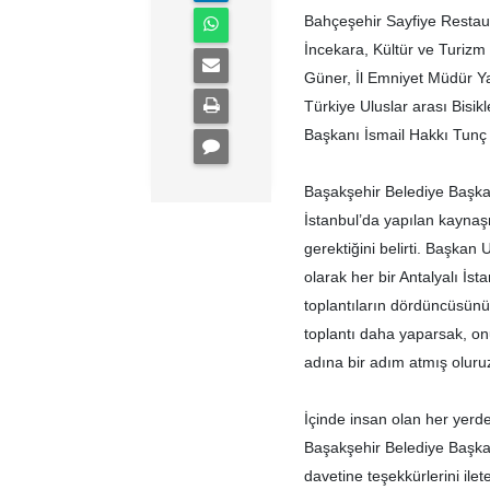
Bahçeşehir Sayfiye Restaur
İncekara, Kültür ve Turizm
Güner, İl Emniyet Müdür Y
Türkiye Uluslar arası Bisi
Başkanı İsmail Hakkı Tunç v
Başakşehir Belediye Başkan
İstanbul’da yapılan kaynaşm
gerektiğini belirti. Başkan 
olarak her bir Antalyalı İs
toplantıların dördüncüsün
toplantı daha yaparsak, o
adına bir adım atmış oluruz
İçinde insan olan her yerd
Başakşehir Belediye Başkanı
davetine teşekkürlerini ilet