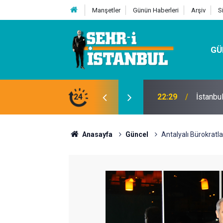
Manşetler
Günün Haberleri
Arşiv
S
GÜ
24
07:32
Kutu Si
Anasayfa
Güncel
Antalyalı Bürokratl