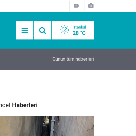
İstanbul
28 °C
15:11
Mobil Araçlarla Hayır Lokması Dağıtımının Avanta
Günün tüm
haberleri
ncel
Haberleri