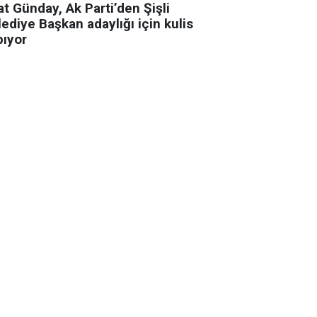
t Günday, Ak Parti’den Şişli
ediye Başkan adaylığı için kulis
pıyor