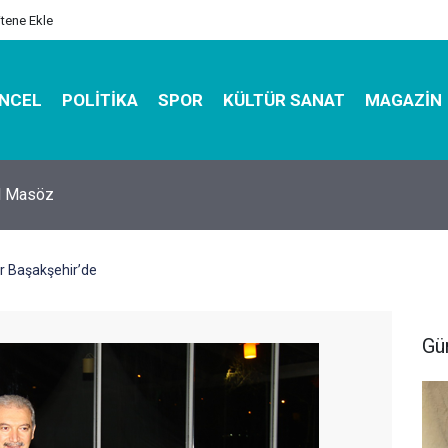
itene Ekle
NCEL
POLITIKA
SPOR
KÜLTÜR SANAT
MAGAZIN
hirbazı ile Estetik, Dayanıklı ve Çevre Dostu Ambalaj
ar Başakşehir’de
Gü