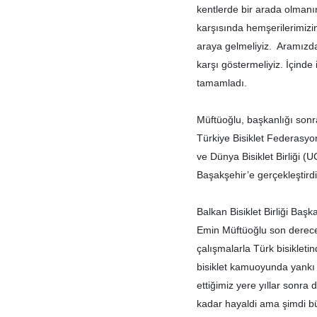
kentlerde bir arada olmanı
karşısında hemşerilerimizi
araya gelmeliyiz. Aramızd
karşı göstermeliyiz. İçind
tamamladı.
Müftüoğlu, başkanlığı sonra
Türkiye Bisiklet Federasyo
ve Dünya Bisiklet Birliği (
Başakşehir’e gerçekleştirdi
Balkan Bisiklet Birliği Baş
Emin Müftüoğlu son derece 
çalışmalarla Türk bisiklet
bisiklet kamuoyunda yankı u
ettiğimiz yere yıllar sonra
kadar hayaldi ama şimdi bü