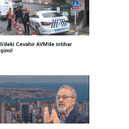
li'deki Cevahir AVM'de intihar
işimi!