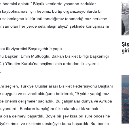
n önemini anlattı “ Büyük kentlerde yaşanan zorluklar
n kaybolmaması için hepimiz bu tip organizasyonlarda bir
a selamlaşma kültürünü tanıdığımız tanımadığımız herkese
e insan olan her yerde selamlaşmalıyız” şeklinde konuşmasını
Şiş
sı ilk ziyaretini Başakşehir’e yaptı
gir
nu Başkanı Emin Müftüoğlu, Balkan Bisiklet Birliği Başkanlığı
UCİ) Yönetim Kurulu'na seçilmesinin ardından ilk ziyareti
.
kanı seçilen, Türkiye Uluslar arası Bisiklet Federasyonu Başkanı
duygulu ve sevinçli olduğunu belirterek, "9 yıldır yaptığımız
inde önemli gelişmeler sağladık. Bu çalışmalar dünya ve Avrupa
yandırdı. Bunların karşılığını ülke olarak aldık ve hak
 da olsa gelmeyi başardık. Böyle bir şey kısa bir süre öncesine
yüklerimin ve ekibimin desteğiyle bunu başardık. Bu, benim