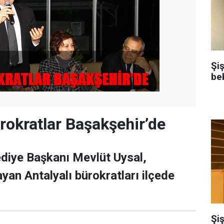
Şi
be
ürokratlar Başakşehir’de
diye Başkanı Mevlüt Uysal,
yan Antalyalı bürokratları ilçede
Şiş