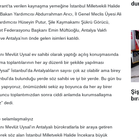
dur
ant’ta verilen kaynaşma yemeğine İstanbul Milletvekili Halide
 Bakan Yardımcısı Abdurrahman Arıcı, İl Genel Meclis Üyesi Ali
ardımcısı Hüseyin Putur, Şile Kaymakamı Şükrü Görücü,
klet Federasyonu Başkanı Emin Müftüoğlu, Antalya Vakfı
e Antalya’nın önde gelen isimleri katıldı.
ı Mevlüt Uysal ev sahibi olarak yaptığı açılış konuşmasında
a toplantılarının her ay düzenli bir şekilde yapılması
Uysal” İstanbul’da Antalyalıların sayısı çok az olabilir ama birey
tanbul’da bulunduğu yerde söz sahibi ve iyi bir yerde. Bu gün bu
ü yapıyoruz, önümüzdeki sekiz ay boyunca da her ay birer
Şiş
nuncu toplantımızdan sonra ciddi anlamda kurumsallaşma
bır
” dedi.
e selamlaşmalıyız
 Mevlüt Uysal’ın Antalyalı bürokratlarla bir araya getiren
erek söz alan İstanbul Milletvekili Halide İncekara büyük