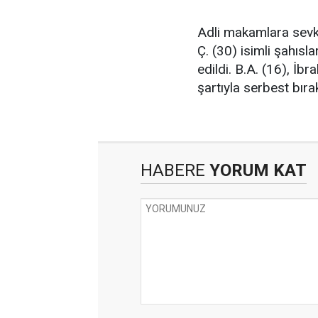
Adli makamlara sevk
Ç. (30) isimli şahıs
edildi. B.A. (16), İbr
şartıyla serbest bırak
HABERE
YORUM KAT