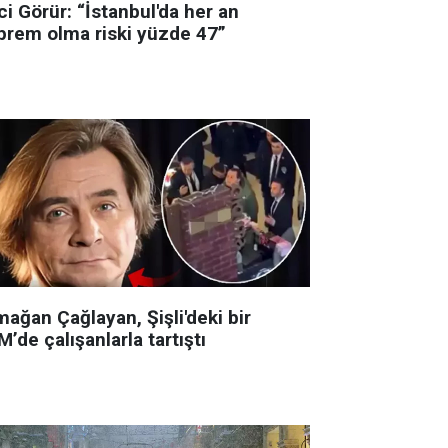
i Görür: “İstanbul'da her an
prem olma riski yüzde 47”
ağan Çağlayan, Şişli'deki bir
’de çalışanlarla tartıştı