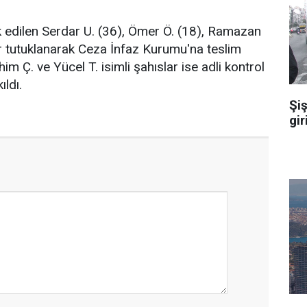
 edilen Serdar U. (36), Ömer Ö. (18), Ramazan
lar tutuklanarak Ceza İnfaz Kurumu'na teslim
ahim Ç. ve Yücel T. isimli şahıslar ise adli kontrol
ıldı.
Şiş
gir