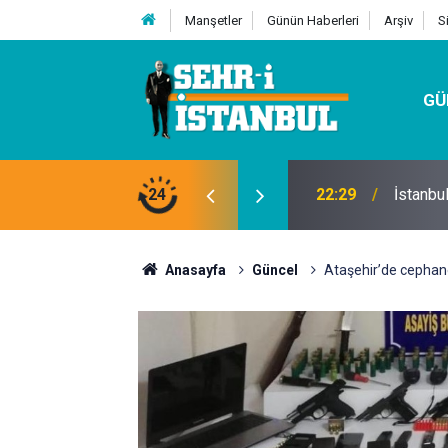
Manşetler
Günün Haberleri
Arşiv
S
GÜ
24
07:32
Kutu Si
Anasayfa
Güncel
Ataşehir’de cephane