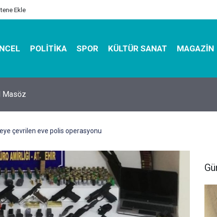
itene Ekle
NCEL
POLITIKA
SPOR
KÜLTÜR SANAT
MAGAZIN
hirbazı ile Estetik, Dayanıklı ve Çevre Dostu Ambalaj
ye çevrilen eve polis operasyonu
Gü