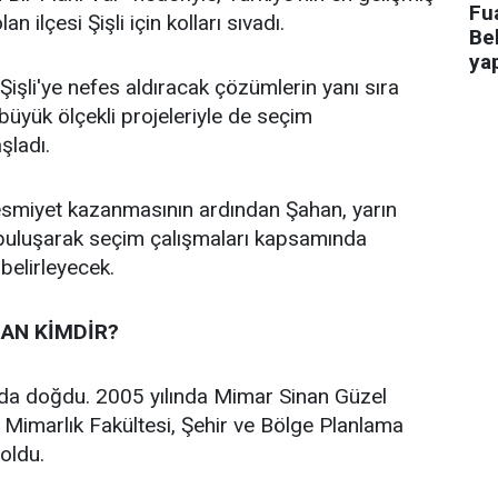
Fua
an ilçesi Şişli için kolları sıvadı.
Bel
ya
işli'ye nefes aldıracak çözümlerin yanı sıra
n büyük ölçekli projeleriyle de seçim
aşladı.
 resmiyet kazanmasının ardından Şahan, yarın
 buluşarak seçim çalışmaları kapsamında
 belirleyecek.
AN KİMDİR?
’da doğdu. 2005 yılında Mimar Sinan Güzel
i Mimarlık Fakültesi, Şehir ve Bölge Planlama
oldu.