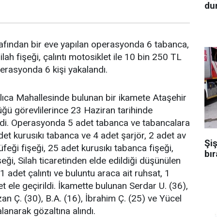
dur
rafından bir eve yapılan operasyonda 6 tabanca,
ilah fişeği, çalıntı motosiklet ile 10 bin 250 TL
perasyonda 6 kişi yakalandı.
lıca Mahallesinde bulunan bir ikamete Ataşehir
ğü görevlilerince 23 Haziran tarihinde
i. Operasyonda 5 adet tabanca ve tabancalara
adet kurusıkı tabanca ve 4 adet şarjör, 2 adet av
Şiş
üfeği fişeği, 25 adet kurusıkı tabanca fişeği,
bır
eği, Silah ticaretinden elde edildiği düşünülen
 adet çalıntı ve buluntu araca ait ruhsat, 1
et ele geçirildi. İkamette bulunan Serdar U. (36),
n Ç. (30), B.A. (16), İbrahim Ç. (25) ve Yücel
alanarak gözaltına alındı.