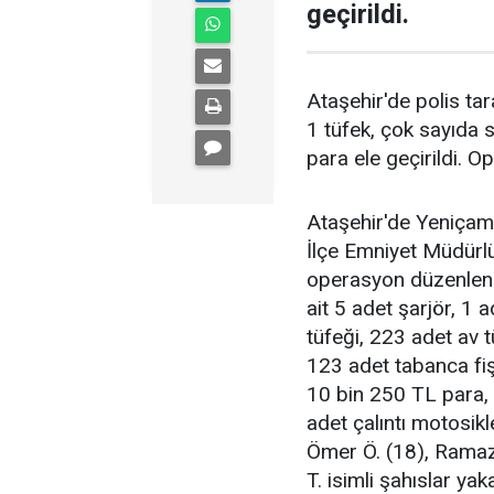
geçirildi.
Ataşehir'de polis ta
1 tüfek, çok sayıda s
para ele geçirildi. O
Ataşehir'de Yeniçam
İlçe Emniyet Müdürlü
operasyon düzenlend
ait 5 adet şarjör, 1 
tüfeği, 223 adet av t
123 adet tabanca fiş
10 bin 250 TL para, 1
adet çalıntı motosikl
Ömer Ö. (18), Ramaza
T. isimli şahıslar yak