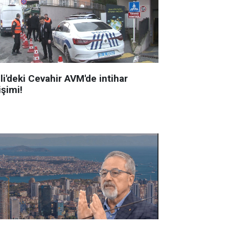
li'deki Cevahir AVM'de intihar
işimi!