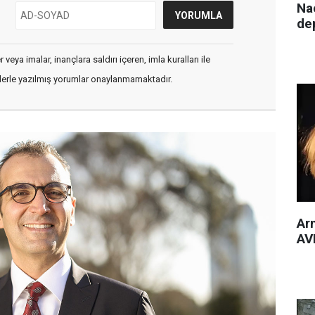
Nac
de
veya imalar, inançlara saldırı içeren, imla kuralları ile
flerle yazılmış yorumlar onaylanmamaktadır.
Arm
AVM