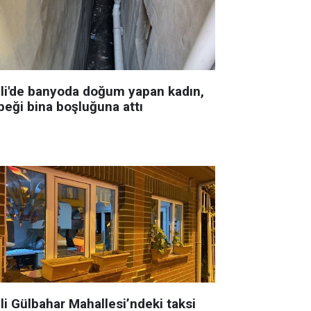
şli'de banyoda doğum yapan kadın,
beği bina boşluğuna attı
li Gülbahar Mahallesi’ndeki taksi