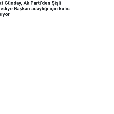
t Günday, Ak Parti’den Şişli
ediye Başkan adaylığı için kulis
pıyor