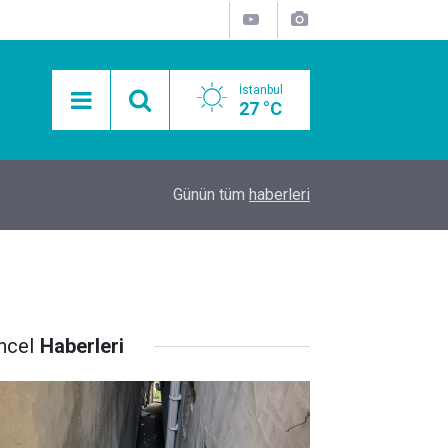
İstanbul
27 °C
15:11
Mobil Araçlarla Hayır Lokması Dağıtımının Avanta
Günün tüm
haberleri
ncel
Haberleri