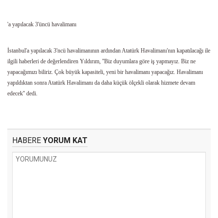
'a yapılacak 3'üncü havalimanı
İstanbul'a yapılacak 3'ncü havalimanının ardından Atatürk Havalimanı'nın kapatılacağı ile
ilgili haberleri de değerlendiren Yıldırım, ''Biz duyumlara göre iş yapmayız. Biz ne
yapacağımızı biliriz. Çok büyük kapasiteli, yeni bir havalimanı yapacağız. Havalimanı
yapıldıktan sonra Atatürk Havalimanı da daha küçük ölçekli olarak hizmete devam
edecek'' dedi.
HABERE
YORUM KAT