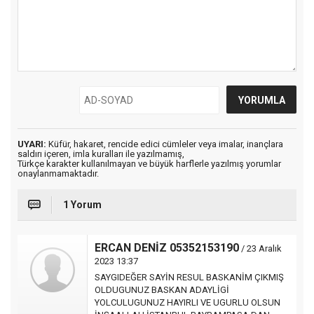
UYARI:
Küfür, hakaret, rencide edici cümleler veya imalar, inançlara
saldırı içeren, imla kuralları ile yazılmamış,
Türkçe karakter kullanılmayan ve büyük harflerle yazılmış yorumlar
onaylanmamaktadır.
1 Yorum
ERCAN DENİZ 05352153190
/ 23 Aralık
2023 13:37
SAYGIDEĞER SAYİN RESUL BASKANİM ÇIKMIŞ
OLDUGUNUZ BASKAN ADAYLİGİ
YOLCULUGUNUZ HAYIRLI VE UGURLU OLSUN