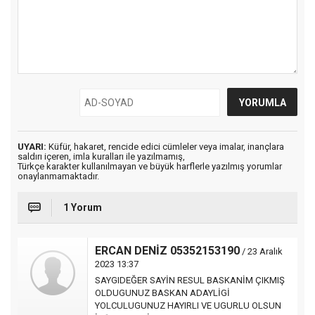
UYARI:
Küfür, hakaret, rencide edici cümleler veya imalar, inançlara
saldırı içeren, imla kuralları ile yazılmamış,
Türkçe karakter kullanılmayan ve büyük harflerle yazılmış yorumlar
onaylanmamaktadır.
1 Yorum
ERCAN DENİZ 05352153190
/ 23 Aralık
2023 13:37
SAYGIDEĞER SAYİN RESUL BASKANİM ÇIKMIŞ
OLDUGUNUZ BASKAN ADAYLİGİ
YOLCULUGUNUZ HAYIRLI VE UGURLU OLSUN