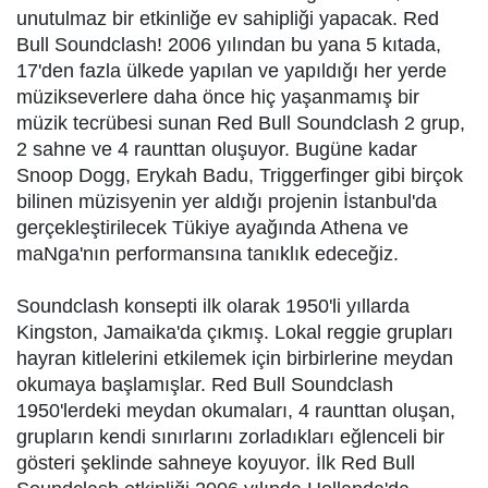
unutulmaz bir etkinliğe ev sahipliği yapacak. Red
Bull Soundclash! 2006 yılından bu yana 5 kıtada,
17'den fazla ülkede yapılan ve yapıldığı her yerde
müzikseverlere daha önce hiç yaşanmamış bir
müzik tecrübesi sunan Red Bull Soundclash 2 grup,
2 sahne ve 4 raunttan oluşuyor. Bugüne kadar
Snoop Dogg, Erykah Badu, Triggerfinger gibi birçok
bilinen müzisyenin yer aldığı projenin İstanbul'da
gerçekleştirilecek Tükiye ayağında Athena ve
maNga'nın performansına tanıklık edeceğiz.
Soundclash konsepti ilk olarak 1950'li yıllarda
Kingston, Jamaika'da çıkmış. Lokal reggie grupları
hayran kitlelerini etkilemek için birbirlerine meydan
okumaya başlamışlar. Red Bull Soundclash
1950'lerdeki meydan okumaları, 4 raunttan oluşan,
grupların kendi sınırlarını zorladıkları eğlenceli bir
gösteri şeklinde sahneye koyuyor. İlk Red Bull