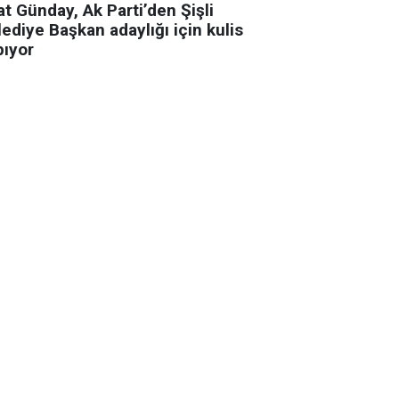
t Günday, Ak Parti’den Şişli
ediye Başkan adaylığı için kulis
pıyor