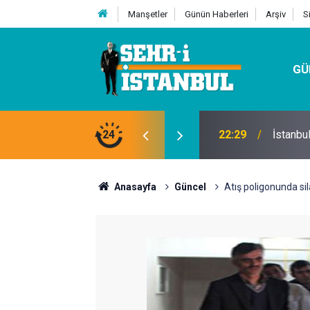
Manşetler
Günün Haberleri
Arşiv
S
GÜ
24
07:32
Kutu Si
Anasayfa
Güncel
Atış poligonunda sila