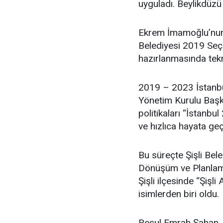
uyguladı. Beylikdüzü
Ekrem İmamoğlu’nun 
Belediyesi 2019 Seçim
hazırlanmasında tekn
2019 – 2023 İstanbu
Yönetim Kurulu Başka
politikaları “İstanbul
ve hızlıca hayata geç
Bu süreçte Şişli Bel
Dönüşüm ve Planlama
Şişli ilçesinde “Şişl
isimlerden biri oldu.
Resul Emrah Şahan, ev