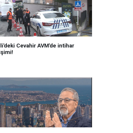
li'deki Cevahir AVM'de intihar
işimi!