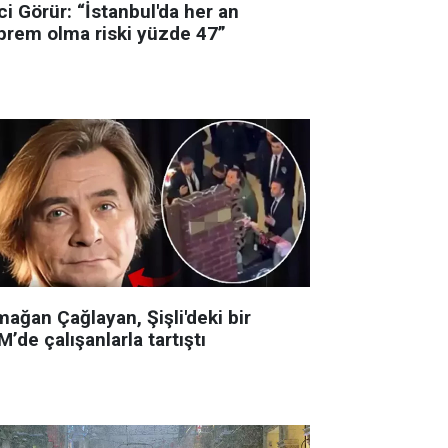
i Görür: “İstanbul'da her an
prem olma riski yüzde 47”
ağan Çağlayan, Şişli'deki bir
’de çalışanlarla tartıştı