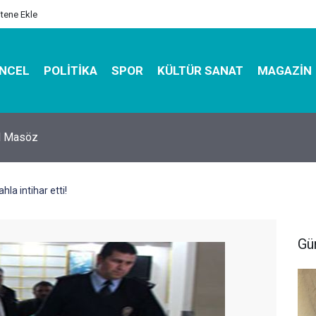
itene Ekle
NCEL
POLITIKA
SPOR
KÜLTÜR SANAT
MAGAZIN
hirbazı ile Estetik, Dayanıklı ve Çevre Dostu Ambalaj
hla intihar etti!
Gü