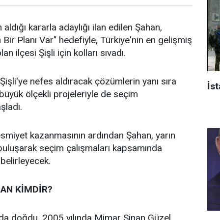
 aldığı kararla adaylığı ilan edilen Şahan,
n Bir Planı Var" hedefiyle, Türkiye'nin en gelişmiş
an ilçesi Şişli için kolları sıvadı.
işli'ye nefes aldıracak çözümlerin yanı sıra
İst
n büyük ölçekli projeleriyle de seçim
aşladı.
 resmiyet kazanmasının ardından Şahan, yarın
 buluşarak seçim çalışmaları kapsamında
 belirleyecek.
AN KİMDİR?
’da doğdu. 2005 yılında Mimar Sinan Güzel