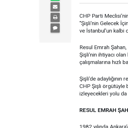
CHP Parti Meclisi'nin
"Şişli'nin Gelecek İçi
ve İstanbul'un kalbi ol
Resul Emrah Şahan, Ş
Şişli'nin ihtiyacı ola
çalışmalarına hızlı b
Şişli’de adaylığının
CHP Şişli örgütüyle
izleyecekleri yolu da
RESUL EMRAH ŞAH
1982 yılında Ankara