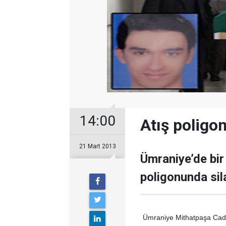
14:00
Atış poligon
21 Mart 2013
Ümraniye’de bir 
poligonunda sila
Ümraniye Mithatpaşa Cadd