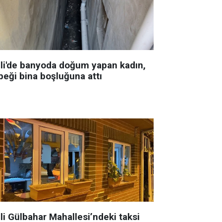
şli'de banyoda doğum yapan kadın,
beği bina boşluğuna attı
li Gülbahar Mahallesi’ndeki taksi