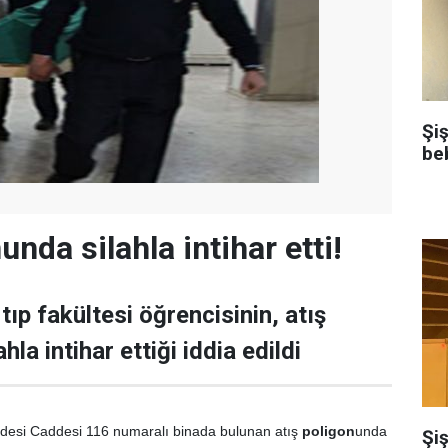
Şi
be
unda silahla intihar etti!
tıp fakültesi öğrencisinin, atış
hla intihar ettiği iddia edildi
esi Caddesi 116 numaralı binada bulunan atış
poligon
unda
Şiş