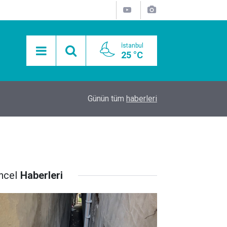
İstanbul
25 °C
15:11
Mobil Araçlarla Hayır Lokması Dağıtımının Avanta
Günün tüm
haberleri
ncel
Haberleri