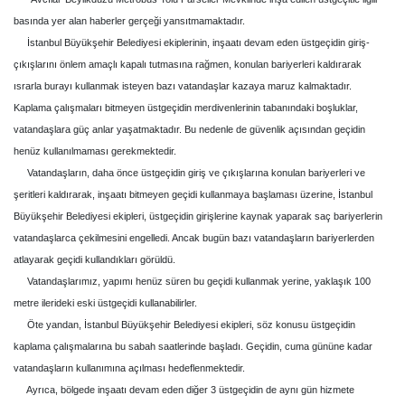
basında yer alan haberler gerçeği yansıtmamaktadır.
İstanbul Büyükşehir Belediyesi ekiplerinin, inşaatı devam eden üstgeçidin giriş-
çıkışlarını önlem amaçlı kapalı tutmasına rağmen, konulan bariyerleri kaldırarak
ısrarla burayı kullanmak isteyen bazı vatandaşlar kazaya maruz kalmaktadır.
Kaplama çalışmaları bitmeyen üstgeçidin merdivenlerinin tabanındaki boşluklar,
vatandaşlara güç anlar yaşatmaktadır. Bu nedenle de güvenlik açısından geçidin
henüz kullanılmaması gerekmektedir.
Vatandaşların, daha önce üstgeçidin giriş ve çıkışlarına konulan bariyerleri ve
şeritleri kaldırarak, inşaatı bitmeyen geçidi kullanmaya başlaması üzerine, İstanbul
Büyükşehir Belediyesi ekipleri, üstgeçidin girişlerine kaynak yaparak saç bariyerlerin
vatandaşlarca çekilmesini engelledi. Ancak bugün bazı vatandaşların bariyerlerden
atlayarak geçidi kullandıkları görüldü.
Vatandaşlarımız, yapımı henüz süren bu geçidi kullanmak yerine, yaklaşık 100
metre ilerideki eski üstgeçidi kullanabilirler.
Öte yandan, İstanbul Büyükşehir Belediyesi ekipleri, söz konusu üstgeçidin
kaplama çalışmalarına bu sabah saatlerinde başladı. Geçidin, cuma gününe kadar
vatandaşların kullanımına açılması hedeflenmektedir.
Ayrıca, bölgede inşaatı devam eden diğer 3 üstgeçidin de aynı gün hizmete