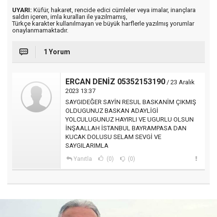
UYARI:
Küfür, hakaret, rencide edici cümleler veya imalar, inançlara
saldırı içeren, imla kuralları ile yazılmamış,
Türkçe karakter kullanılmayan ve büyük harflerle yazılmış yorumlar
onaylanmamaktadır.
1 Yorum
ERCAN DENİZ 05352153190
/ 23 Aralık
2023 13:37
SAYGIDEĞER SAYİN RESUL BASKANİM ÇIKMIŞ
OLDUGUNUZ BASKAN ADAYLİGİ
YOLCULUGUNUZ HAYIRLI VE UGURLU OLSUN
İNŞAALLAH İSTANBUL BAYRAMPASA DAN
KUCAK DOLUSU SELAM SEVGİ VE
SAYGILARIMLA
Yanıtla
(0)
(0)