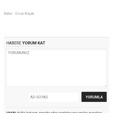
Haber : Ercan Küçük
HABERE
YORUM KAT
UYARI:
Küfür, hakaret, rencide edici cümleler veya imalar, inançlara