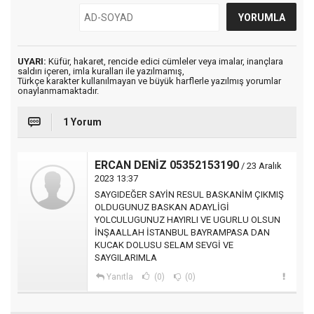
UYARI:
Küfür, hakaret, rencide edici cümleler veya imalar, inançlara
saldırı içeren, imla kuralları ile yazılmamış,
Türkçe karakter kullanılmayan ve büyük harflerle yazılmış yorumlar
onaylanmamaktadır.
1 Yorum
ERCAN DENİZ 05352153190
/ 23 Aralık
2023 13:37
SAYGIDEĞER SAYİN RESUL BASKANİM ÇIKMIŞ
OLDUGUNUZ BASKAN ADAYLİGİ
YOLCULUGUNUZ HAYIRLI VE UGURLU OLSUN
İNŞAALLAH İSTANBUL BAYRAMPASA DAN
KUCAK DOLUSU SELAM SEVGİ VE
SAYGILARIMLA
Yanıtla
(0)
(0)