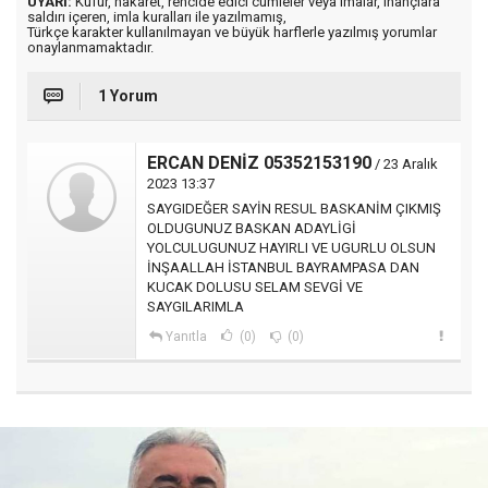
UYARI:
Küfür, hakaret, rencide edici cümleler veya imalar, inançlara
saldırı içeren, imla kuralları ile yazılmamış,
Türkçe karakter kullanılmayan ve büyük harflerle yazılmış yorumlar
onaylanmamaktadır.
1 Yorum
ERCAN DENİZ 05352153190
/ 23 Aralık
2023 13:37
SAYGIDEĞER SAYİN RESUL BASKANİM ÇIKMIŞ
OLDUGUNUZ BASKAN ADAYLİGİ
YOLCULUGUNUZ HAYIRLI VE UGURLU OLSUN
İNŞAALLAH İSTANBUL BAYRAMPASA DAN
KUCAK DOLUSU SELAM SEVGİ VE
SAYGILARIMLA
Yanıtla
(0)
(0)