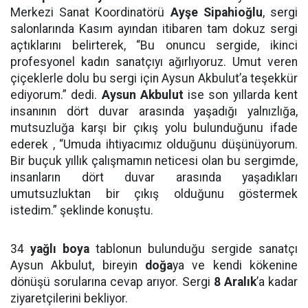
Merkezi Sanat Koordinatörü
Ayşe Sipahioğlu
, sergi
salonlarında Kasım ayından itibaren tam dokuz sergi
açtıklarını belirterek, “Bu onuncu sergide, ikinci
profesyonel kadın sanatçıyı ağırlıyoruz. Umut veren
çiçeklerle dolu bu sergi için Aysun Akbulut’a teşekkür
ediyorum.” dedi.
Aysun Akbulut
ise son yıllarda kent
insanının dört duvar arasında yaşadığı yalnızlığa,
mutsuzluğa karşı bir çıkış yolu bulunduğunu ifade
ederek , “Umuda ihtiyacımız olduğunu düşünüyorum.
Bir buçuk yıllık çalışmamın neticesi olan bu sergimde,
insanların dört duvar arasında yaşadıkları
umutsuzluktan bir çıkış olduğunu göstermek
istedim.” şeklinde konuştu.
34
yağlı boya
tablonun bulunduğu sergide sanatçı
Aysun Akbulut, bireyin
doğa
ya ve kendi kökenine
dönüşü sorularına cevap arıyor. Sergi
8 Aralık
’a kadar
ziyaretçilerini bekliyor.