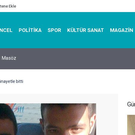
itene Ekle
NCEL
POLITIKA
SPOR
KÜLTÜR SANAT
MAGAZIN
hirbazı ile Estetik, Dayanıklı ve Çevre Dostu Ambalaj
nayetle bitti
Gü