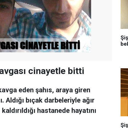
Şi
be
vgası cinayetle bitti
 kavga eden şahıs, araya giren
. Aldığı bıçak darbeleriyle ağır
 kaldırıldığı hastanede hayatını
Şiş