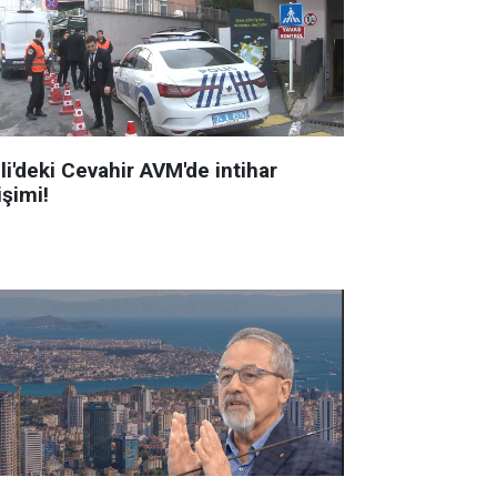
li'deki Cevahir AVM'de intihar
işimi!