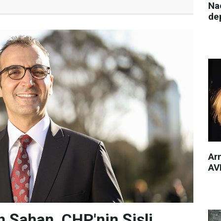
Nac
de
Arm
AVM
 Şahan, CHP'nin Şişli