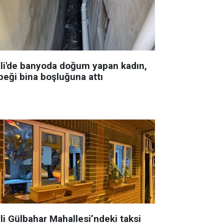
şli'de banyoda doğum yapan kadın,
beği bina boşluğuna attı
li Gülbahar Mahallesi’ndeki taksi