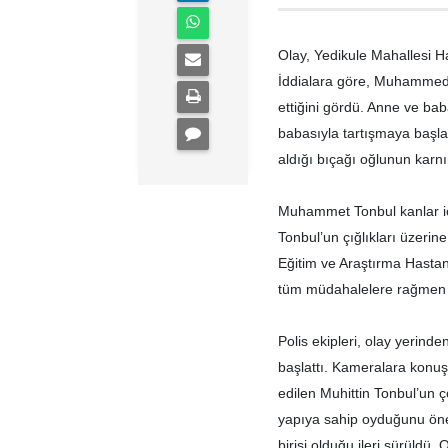
Olay, Yedikule Mahallesi 
İddialara göre, Muhammed T
ettiğini gördü. Anne ve b
babasıyla tartışmaya başla
aldığı bıçağı oğlunun karnı
Muhammet Tonbul kanlar içe
Tonbul’un çığlıkları üzeri
Eğitim ve Araştırma Hastan
tüm müdahalelere rağmen h
Polis ekipleri, olay yerin
başlattı. Kameralara konuş
edilen Muhittin Tonbul’un ç
yapıya sahip oyduğunu ön
birisi olduğu ileri sürüldü. 