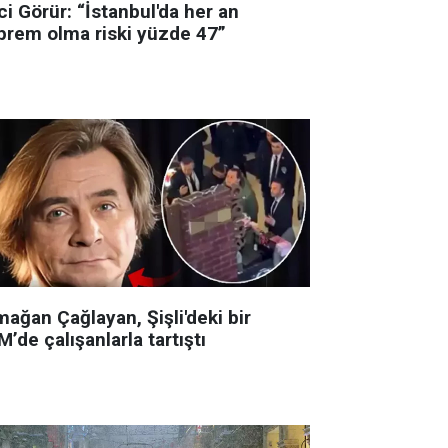
i Görür: “İstanbul'da her an
prem olma riski yüzde 47”
ağan Çağlayan, Şişli'deki bir
’de çalışanlarla tartıştı