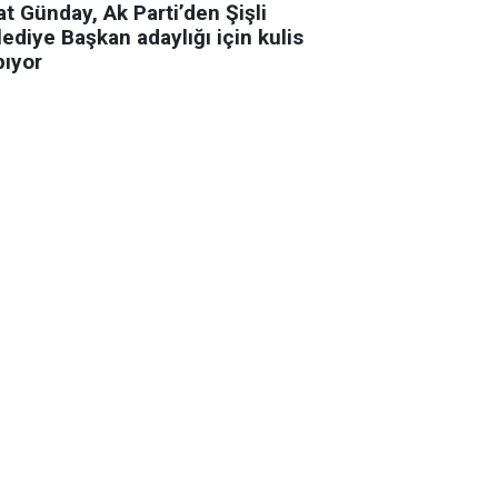
t Günday, Ak Parti’den Şişli
ediye Başkan adaylığı için kulis
pıyor