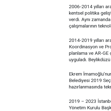
2006-2014 yılları ara
kentsel politika geli
verdi. Aynı zamanda 
çalışmalarının teknol
2014-2019 yılları ar
Koordinasyon ve Proj
planlama ve AR-GE ça
uyguladı. Beylikdüzü
Ekrem İmamoğlu’nun 
Belediyesi 2019 Seçim
hazırlanmasında tekn
2019 – 2023 İstanbu
Yönetim Kurulu Başka