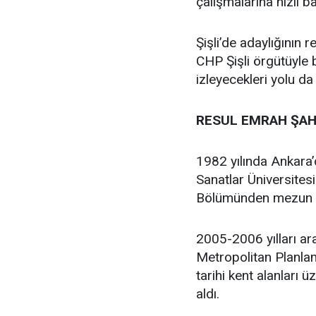
çalışmalarına hızlı b
Şişli’de adaylığının
CHP Şişli örgütüyle
izleyecekleri yolu da
RESUL EMRAH ŞAH
1982 yılında Ankara
Sanatlar Üniversites
Bölümünden mezun 
2005-2006 yılları ar
Metropolitan Planlam
tarihi kent alanları 
aldı.