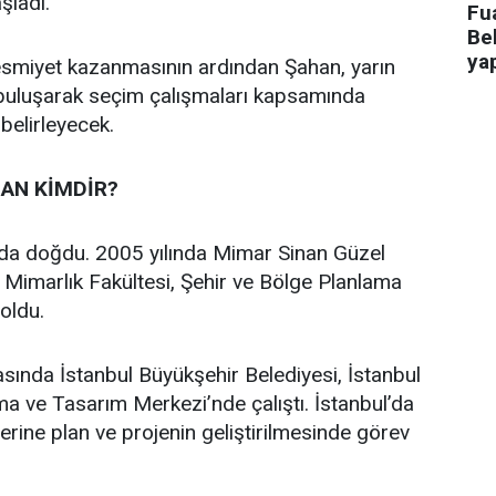
aşladı.
Fua
Bel
ya
 resmiyet kazanmasının ardından Şahan, yarın
 buluşarak seçim çalışmaları kapsamında
 belirleyecek.
AN KİMDİR?
’da doğdu. 2005 yılında Mimar Sinan Güzel
i Mimarlık Fakültesi, Şehir ve Bölge Planlama
oldu.
asında İstanbul Büyükşehir Belediyesi, İstanbul
a ve Tasarım Merkezi’nde çalıştı. İstanbul’da
üzerine plan ve projenin geliştirilmesinde görev