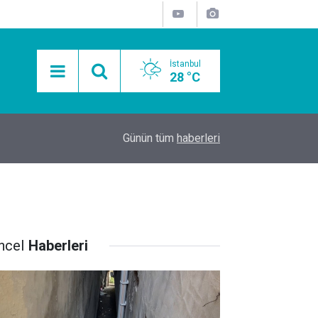
İstanbul
28 °C
15:11
Mobil Araçlarla Hayır Lokması Dağıtımının Avanta
Günün tüm
haberleri
ncel
Haberleri