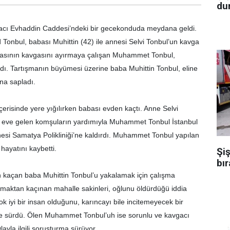
dur
Hacı Evhaddin Caddesi’ndeki bir gecekonduda meydana geldi.
onbul, babası Muhittin (42) ile annesi Selvi Tonbul’un kavga
abasının kavgasını ayırmaya çalışan Muhammet Tonbul,
dı. Tartışmanın büyümesi üzerine baba Muhittin Tonbul, eline
na sapladı.
risinde yere yığılırken babası evden kaçtı. Anne Selvi
ne eve gelen komşuların yardımıyla Muhammet Tonbul İstanbul
esi Samatya Polikliniği’ne kaldırdı. Muhammet Tonbul yapılan
ayatını kaybetti.
Şiş
bır
den kaçan baba Muhittin Tonbul’u yakalamak için çalışma
maktan kaçınan mahalle sakinleri, oğlunu öldürdüğü iddia
ok iyi bir insan olduğunu, karıncayı bile incitemeyecek bir
e sürdü. Ölen Muhammet Tonbul’uh ise sorunlu ve kavgacı
Olayla ilgili soruşturma sürüyor.