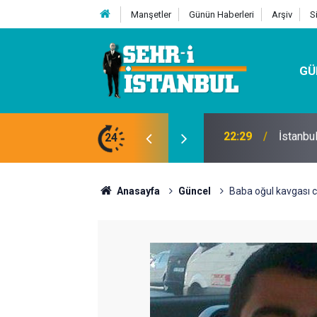
Manşetler
Günün Haberleri
Arşiv
S
GÜ
24
07:32
Kutu Si
Anasayfa
Güncel
Baba oğul kavgası ci