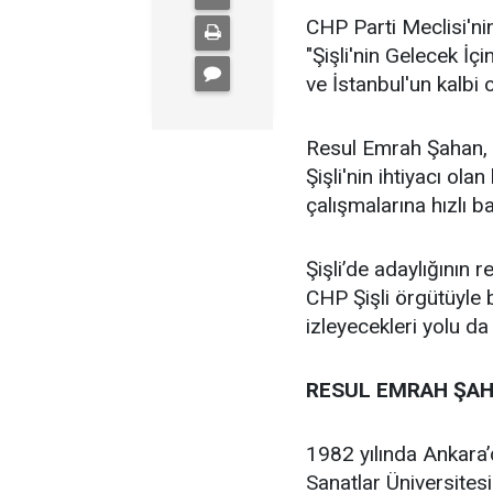
CHP Parti Meclisi'nin
"Şişli'nin Gelecek İçi
ve İstanbul'un kalbi ol
Resul Emrah Şahan, Ş
Şişli'nin ihtiyacı ola
çalışmalarına hızlı b
Şişli’de adaylığının
CHP Şişli örgütüyle
izleyecekleri yolu da
RESUL EMRAH ŞAH
1982 yılında Ankara
Sanatlar Üniversites