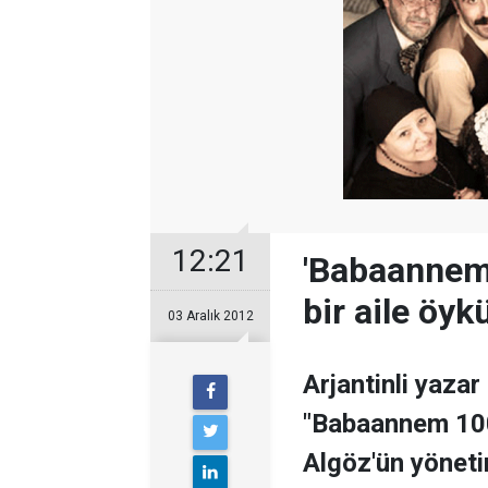
12:21
'Babaannem 
bir aile öyk
03 Aralık 2012
Arjantinli yaza
"Babaannem 100
Algöz'ün yönetim