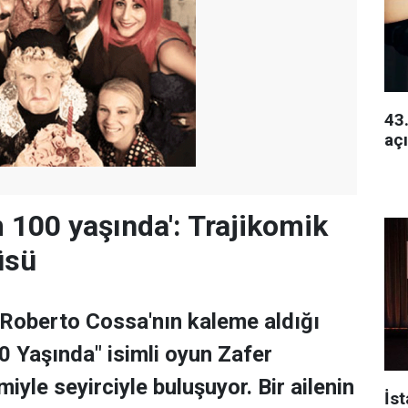
43.
açı
100 yaşında': Trajikomik
üsü
r Roberto Cossa'nın kaleme aldığı
 Yaşında" isimli oyun Zafer
iyle seyirciyle buluşuyor. Bir ailenin
İs