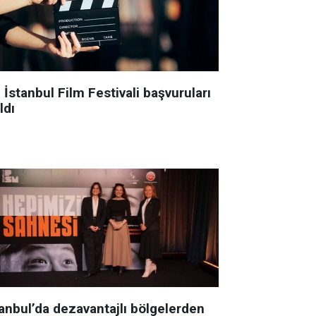
 İstanbul Film Festivali başvuruları
ldı
tanbul’da dezavantajlı bölgelerden