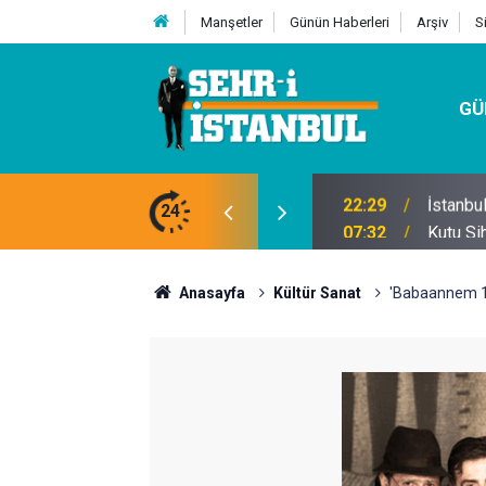
Manşetler
Günün Haberleri
Arşiv
S
GÜ
24
07:32
Kutu Si
Anasayfa
Kültür Sanat
'Babaannem 10