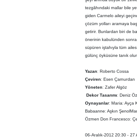
tezgâhındaki mallar bile ye
giden Carmelo aileyi geçi
çözüm yolları aramaya başl
getirir. Bunlardan biri de
önerinin kabulünden sonra i
süpüren iştahıyla tüm ailes
gülünç öyküsüne tanık olur
Yazan
: Roberto Cossa
Çeviren
: Esen Çamurdan
Yöneten
: Zafer Algöz
Dekor Tasarımı
: Deniz 
Oynayanlar
: Maria: Ayça
Babaanne: Aşkın ŞenolMar
Özmen Don Francesco: Çe
06-Aralık-2012 20:30 - 27