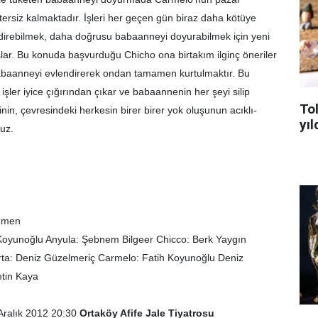
tersiz kalmaktadır. İşleri her geçen gün biraz daha kötüye
ndirebilmek, daha doğrusu babaanneyi doyurabilmek için yeni
ar. Bu konuda başvurduğu Chicho ona birtakım ilginç öneriler
 babaanneyi evlendirerek ondan tamamen kurtulmaktır. Bu
şler iyice çığırından çıkar ve babaannenin her şeyi silip
To
inin, çevresindeki herkesin birer birer yok oluşunun acıklı-
yıl
uz.
Özmen
 Koyunoğlu Anyula: Şebnem Bilgeer Chicco: Berk Yaygın
ta: Deniz Güzelmeriç Carmelo: Fatih Koyunoğlu Deniz
tin Kaya
 Aralık 2012 20:30
Ortaköy Afife Jale Tiyatrosu