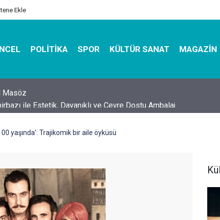
itene Ekle
NCEL
POLITIKA
SPOR
KÜLTÜR SANAT
MAGAZIN
hirbazı ile Estetik, Dayanıklı ve Çevre Dostu Ambalaj
0 yaşında': Trajikomik bir aile öyküsü
Kü