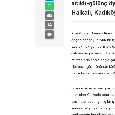
acıklı-gülünç ö
Halkalı, Kadıkö
Arjantin’de, Buenos Aires’
geçen her şeyi büyük bir 
Eve ekmek getirebilmek, d
çalışan bir pazarcı… Hiç b
mutfağında canla başla çal
Herkesin gözü önünde kötü
nafile bir çözüm arayışı…V
Buenos Aires’in varoşlarınd
reisi olan Carmelo obur ba
yapmaya adamış, hiç bir i
sürekli çalışmasına karşın
şeyi anında büyük bir zev