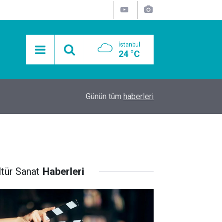
İstanbul
24 °C
15:11
Mobil Araçlarla Hayır Lokması Dağıtımının Avanta
Günün tüm
haberleri
ltür Sanat
Haberleri