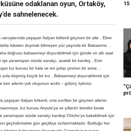
yküsüne odaklanan oyun, Ortaköy,
15 
y'de sahnelenecek.
in varoşlarında yaşayan İtalyan kökenli göçmen bir aile…Eline
iştahla tüketen doymak bilmeyen yüz yaşında bir Babaanne…
aha doğrusu babaanneyi doyurabilmek için günde on altı saat
ir işe yaramayan sözde sanatçı, asalak bir kardeş…Evin
ışan kız kurusu bir hala ve evi çekip çeviren bir anne…
 yola düşmüş küçük bir kız…Babaanneyi doyurabilmek için
e tüm ailenin yok oluşunun acıklı – gülünç öyküsü.
“Çi
pr
a yaşayan İtalyan kökenli, orta sınıftan bir göçmen ailenin
baanneye, kız kurusu Anyula’ya ve yıllardır kendini beste
şe yaramayan sözde sanatçı kardeşi Chicho’ya bakabilmek için
 evi geçindirmekte gün geçtikçe zorlanmaktadır. Bulduğu her
kle tüketen babaanneyi doyurmada Carmelo’nun pazar