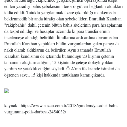
edilen yasadışı bahis şebekesinin terör örgütleri bağlantılı oldukları
iddia edildi. Tutuklu yargılanmak üzere çıkarıldığı mahkemede
beklenmedik bir anda itirafçı olan şebeke lideri Emrullah Karahan
"rakipbahis" dahil çetenin bütün bahis sitelerinin para hesaplarının
da tespit edildiği ve hesaplar üzerinde ki para transferlerinin
incelemeye alındığı belirtildi. İtiraflarına ardı ardına devam eden
Emrullah Karahan yaptıkları bütün vurgunlardan gelen parayı da
nakit olarak aldıklarını da belirtiler. Aynı zamanda Emrullah
Karahan kendisinin de içlerinde bulunduğu 23 kişinin çetenin
tamamını oluşturmadığını, 15 kişinin de çeteye dolaylı yoldan
yardım ve yataklık ettiğini söyledi. Ö.A'nın ifadesinde isimleri de
öğrenen savcı, 15 kişi hakkında tutuklama kararı çıkardı.
kaynak : https://www.sozcu.com.tr/2018/gundem/yasadisi-bahis-
vurgununa-polis-darbesi-2454032/