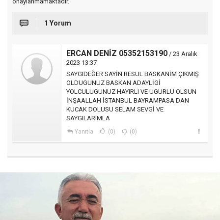
onaylanmamaktadır.
1 Yorum
ERCAN DENİZ 05352153190
/ 23 Aralık
2023 13:37
SAYGIDEĞER SAYİN RESUL BASKANİM ÇIKMIŞ
OLDUGUNUZ BASKAN ADAYLİGİ
YOLCULUGUNUZ HAYIRLI VE UGURLU OLSUN
İNŞAALLAH İSTANBUL BAYRAMPASA DAN
KUCAK DOLUSU SELAM SEVGİ VE
SAYGILARIMLA
Yanıtla
(0)
(0)