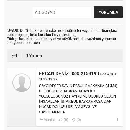
UYARI:
Küfür, hakaret, rencide edici cümleler veya imalar, inançlara
saldırı içeren, imla kuralları ile yazılmamış,
Türkçe karakter kullanılmayan ve büyük harflerle yazılmış yorumlar
onaylanmamaktadır.
1 Yorum
ERCAN DENİZ 05352153190
/ 23 Aralık
2023 13:37
SAYGIDEĞER SAYİN RESUL BASKANİM ÇIKMIŞ
OLDUGUNUZ BASKAN ADAYLİGİ
YOLCULUGUNUZ HAYIRLI VE UGURLU OLSUN
İNŞAALLAH İSTANBUL BAYRAMPASA DAN
KUCAK DOLUSU SELAM SEVGİ VE
SAYGILARIMLA
Yanıtla
(0)
(0)