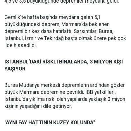
4,5 ve 3,5 büyüklüğünde depremler meydana geldi.
Gemlik'te hafta başında meydana gelen 5,1
büyüklüğündeki deprem, Marmara'da beklenen
depremi bir kez daha hatırlattı. Sarsıntılar; Bursa,
İstanbul, İzmir ve Tekirdağ başta olmak üzere pek çok
ilde hissedildi.
İSTANBUL’DAKİ RİSKLİ BİNALARDA, 3 MİLYON KİŞİ
YAŞIYOR
Bursa Mudanya merkezli depremlerin ardından gözler
büyük Marmara depremine çevrildi. İBB yetkilileri,
İstanbu'da yıkılma riski olan yapılarda yaklaşık 3 miyon
kişinin yaşadığını dile getiriyor.
"AYNI FAY HATTININ KUZEY KOLUNDA"