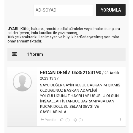
UYARI:
Küfür, hakaret, rencide edici cümleler veya imalar, inançlara
saldırı içeren, imla kuralları ile yazılmamış,
Türkçe karakter kullanılmayan ve büyük harflerle yazılmış yorumlar
onaylanmamaktadır.
1 Yorum
ERCAN DENİZ 05352153190
/ 23 Aralık
2023 13:37
SAYGIDEĞER SAYİN RESUL BASKANİM ÇIKMIŞ
OLDUGUNUZ BASKAN ADAYLİGİ
YOLCULUGUNUZ HAYIRLI VE UGURLU OLSUN
İNŞAALLAH İSTANBUL BAYRAMPASA DAN
KUCAK DOLUSU SELAM SEVGİ VE
SAYGILARIMLA
Yanıtla
(0)
(0)