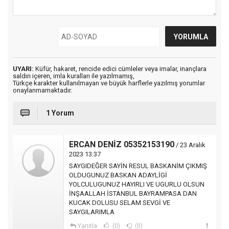
UYARI:
Küfür, hakaret, rencide edici cümleler veya imalar, inançlara
saldırı içeren, imla kuralları ile yazılmamış,
Türkçe karakter kullanılmayan ve büyük harflerle yazılmış yorumlar
onaylanmamaktadır.
1 Yorum
ERCAN DENİZ 05352153190
/ 23 Aralık
2023 13:37
SAYGIDEĞER SAYİN RESUL BASKANİM ÇIKMIŞ
OLDUGUNUZ BASKAN ADAYLİGİ
YOLCULUGUNUZ HAYIRLI VE UGURLU OLSUN
İNŞAALLAH İSTANBUL BAYRAMPASA DAN
KUCAK DOLUSU SELAM SEVGİ VE
SAYGILARIMLA
Yanıtla
(0)
(0)