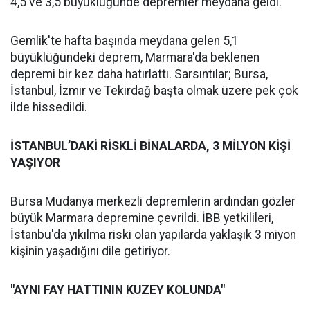
4,5 ve 3,5 büyüklüğünde depremler meydana geldi.
Gemlik'te hafta başında meydana gelen 5,1
büyüklüğündeki deprem, Marmara'da beklenen
depremi bir kez daha hatırlattı. Sarsıntılar; Bursa,
İstanbul, İzmir ve Tekirdağ başta olmak üzere pek çok
ilde hissedildi.
İSTANBUL’DAKİ RİSKLİ BİNALARDA, 3 MİLYON KİŞİ
YAŞIYOR
Bursa Mudanya merkezli depremlerin ardından gözler
büyük Marmara depremine çevrildi. İBB yetkilileri,
İstanbu'da yıkılma riski olan yapılarda yaklaşık 3 miyon
kişinin yaşadığını dile getiriyor.
"AYNI FAY HATTININ KUZEY KOLUNDA"