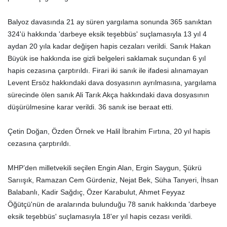
Balyoz davasında 21 ay süren yargılama sonunda 365 sanıktan
324'ü hakkında 'darbeye eksik teşebbüs' suçlamasıyla 13 yıl 4
aydan 20 yıla kadar değişen hapis cezaları verildi. Sanık Hakan
Büyük ise hakkında ise gizli belgeleri saklamak suçundan 6 yıl
hapis cezasına çarptırıldı. Firari iki sanık ile ifadesi alınamayan
Levent Ersöz hakkındaki dava dosyasının ayrılmasına, yargılama
sürecinde ölen sanık Ali Tarık Akça hakkındaki dava dosyasının
düşürülmesine karar verildi. 36 sanık ise beraat etti.
Çetin Doğan, Özden Örnek ve Halil İbrahim Fırtına, 20 yıl hapis
cezasına çarptırıldı.
MHP’den milletvekili seçilen Engin Alan, Ergin Saygun, Şükrü
Sarıışık, Ramazan Cem Gürdeniz, Nejat Bek, Süha Tanyeri, İhsan
Balabanlı, Kadir Sağdıç, Özer Karabulut, Ahmet Feyyaz
Öğütçü'nün de aralarında bulunduğu 78 sanık hakkında 'darbeye
eksik teşebbüs' suçlamasıyla 18'er yıl hapis cezası verildi.