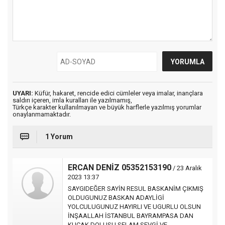
UYARI:
Küfür, hakaret, rencide edici cümleler veya imalar, inançlara
saldırı içeren, imla kuralları ile yazılmamış,
Türkçe karakter kullanılmayan ve büyük harflerle yazılmış yorumlar
onaylanmamaktadır.
1 Yorum
ERCAN DENİZ 05352153190
/ 23 Aralık
2023 13:37
SAYGIDEĞER SAYİN RESUL BASKANİM ÇIKMIŞ
OLDUGUNUZ BASKAN ADAYLİGİ
YOLCULUGUNUZ HAYIRLI VE UGURLU OLSUN
İNŞAALLAH İSTANBUL BAYRAMPASA DAN
KUCAK DOLUSU SELAM SEVGİ VE