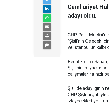
Cumhuriyet Halk
adayı oldu.
CHP Parti Meclisi'nin
"Şişli'nin Gelecek İçi
ve İstanbul'un kalbi ol
Resul Emrah Şahan, Ş
Şişli'nin ihtiyacı ola
çalışmalarına hızlı b
Şişli’de adaylığının
CHP Şişli örgütüyle
izleyecekleri yolu da