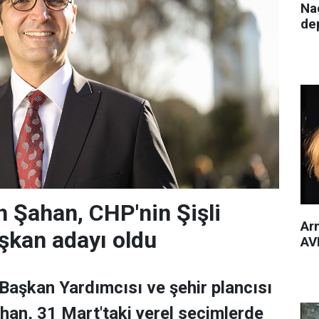
Nac
de
 Şahan, CHP'nin Şişli
Arm
şkan adayı oldu
AVM
 Başkan Yardımcısı ve şehir plancısı
han, 31 Mart'taki yerel seçimlerde