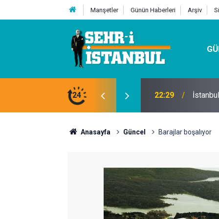
Manşetler
Günün Haberleri
Arşiv
S
GÜ
24
07:32
Kutu Si
Anasayfa
Güncel
Barajlar boşalıyor