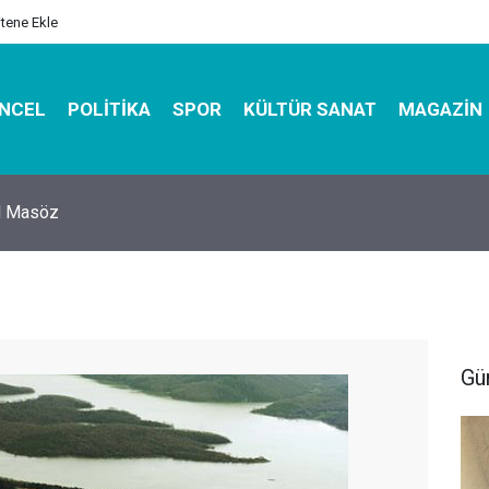
itene Ekle
NCEL
POLITIKA
SPOR
KÜLTÜR SANAT
MAGAZIN
hirbazı ile Estetik, Dayanıklı ve Çevre Dostu Ambalaj
Gü