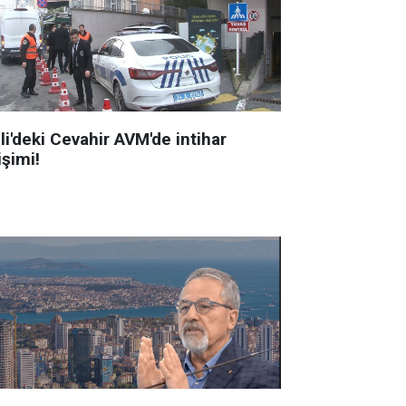
li'deki Cevahir AVM'de intihar
işimi!