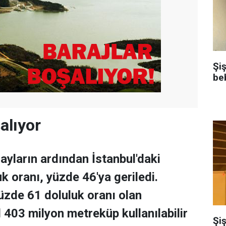
Şi
be
alıyor
ayların ardından İstanbul'daki
uk oranı, yüzde 46'ya geriledi.
yüzde 61 doluluk oranı olan
l 403 milyon metreküp kullanılabilir
Şiş