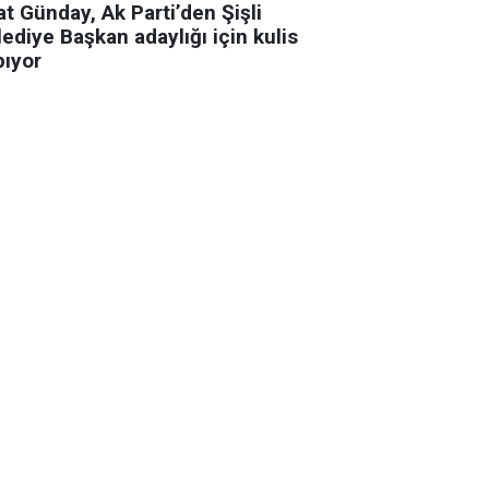
t Günday, Ak Parti’den Şişli
ediye Başkan adaylığı için kulis
pıyor