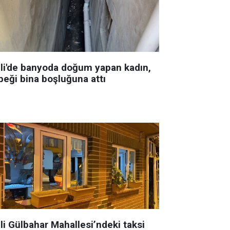
şli'de banyoda doğum yapan kadın,
beği bina boşluğuna attı
li Gülbahar Mahallesi’ndeki taksi