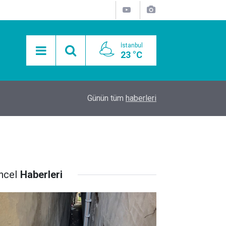
İstanbul
23 °C
15:11
Mobil Araçlarla Hayır Lokması Dağıtımının Avanta
Günün tüm
haberleri
ncel
Haberleri