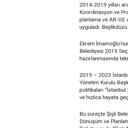
2014-2019 yılları ar
Koordinasyon ve Proj
planlama ve AR-GE ça
uyguladı. Beylikdüzü
Ekrem İmamoğlu’nun 
Belediyesi 2019 Seçim
hazırlanmasında tekn
2019 – 2023 İstanbu
Yönetim Kurulu Başka
politikaları “İstanbul
ve hızlıca hayata geç
Bu süreçte Şişli Bel
Dönüşüm ve Planlama