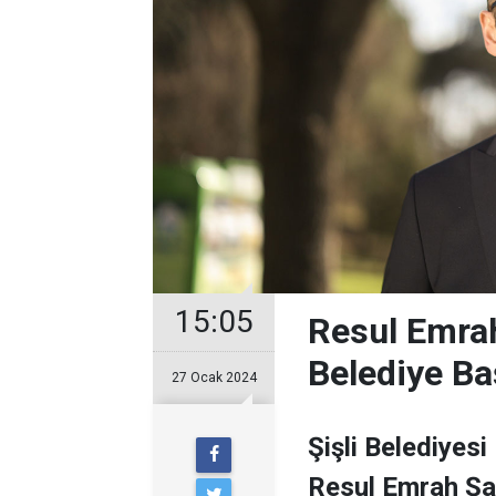
15:05
Resul Emrah
Belediye Ba
27 Ocak 2024
Şişli Belediyesi
Resul Emrah Şa