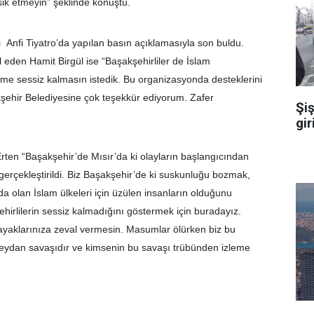
sik etmeyin” şeklinde konuştu.
i Anfi Tiyatro’da yapılan basın açıklamasıyla son buldu.
 eden Hamit Birgül ise “Başakşehirliler de İslam
me sessiz kalmasın istedik. Bu organizasyonda desteklerini
ehir Belediyesine çok teşekkür ediyorum. Zafer
Şiş
gir
Erten “Başakşehir’de Mısır’da ki olayların başlangıcından
k gerçekleştirildi. Biz Başakşehir’de ki suskunluğu bozmak,
a olan İslam ülkeleri için üzülen insanların olduğunu
hirlilerin sessiz kalmadığını göstermek için buradayız.
yaklarınıza zeval vermesin. Masumlar ölürken biz bu
 meydan savaşıdır ve kimsenin bu savaşı trübünden izleme