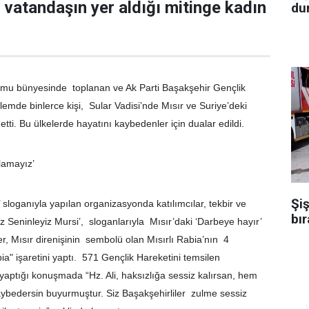
a vatandaşın yer aldığı mitinge kadın
dur
rmu bünyesinde toplanan ve Ak Parti Başakşehir Gençlik
lemde binlerce kişi, Sular Vadisi’nde Mısır ve Suriye’deki
tti. Bu ülkelerde hayatını kaybedenler için dualar edildi.
lamayız’
Şiş
’ sloganıyla yapılan organizasyonda katılımcılar, tekbir ve
bır
z Seninleyiz Mursi’, sloganlarıyla Mısır’daki ‘Darbeye hayır’
ler, Mısır direnişinin sembolü olan Mısırlı Rabia’nın 4
a" işaretini yaptı. 571 Gençlik Hareketini temsilen
ığı konuşmada “Hz. Ali, haksızlığa sessiz kalırsan, hem
aybedersin buyurmuştur. Siz Başakşehirliler zulme sessiz