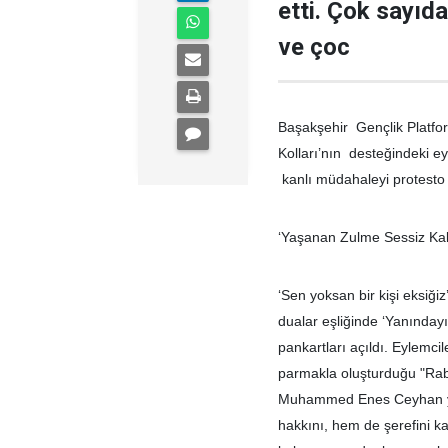
etti. Çok sayıd
ve çoc
Başakşehir Gençlik Platfo
Kolları’nın desteğindeki ey
kanlı müdahaleyi protesto e
‘Yaşanan Zulme Sessiz Ka
‘Sen yoksan bir kişi eksiğiz
dualar eşliğinde ‘Yanındayı
pankartları açıldı. Eylemci
parmakla oluşturduğu "Rabi
Muhammed Enes Ceyhan yapt
hakkını, hem de şerefini k