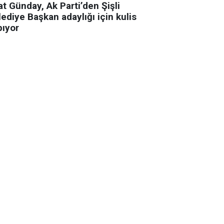
t Günday, Ak Parti’den Şişli
ediye Başkan adaylığı için kulis
pıyor