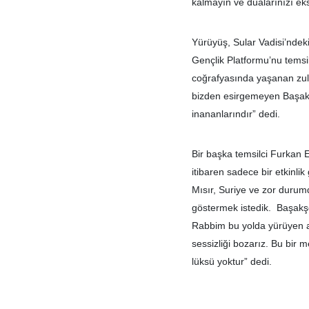
kalmayın ve dualarınızı ek
Yürüyüş, Sular Vadisi’ndek
Gençlik Platformu’nu temsil
coğrafyasında yaşanan zul
bizden esirgemeyen Başakş
inananlarındır” dedi.
Bir başka temsilci Furkan 
itibaren sadece bir etkinli
Mısır, Suriye ve zor durumd
göstermek istedik. Başakşe
Rabbim bu yolda yürüyen a
sessizliği bozarız. Bu bir
lüksü yoktur” dedi.