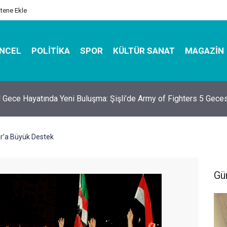
itene Ekle
NCEL
POLITIKA
SPOR
KÜLTÜR SANAT
MAGAZIN
l Gece Hayatında Yeni Buluşma: Şişli’de Army of Fighters 5 Geces
ır’a Büyük Destek
Gü