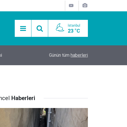
İstanbul
23 °C
Oto Aydınlatma Sistemlerinde Profesyonel Yak
i
11:44
Günün tüm
haberleri
Bcs Uzmanlığı
ncel
Haberleri