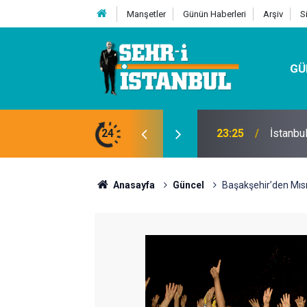
Manşetler
Günün Haberleri
Arşiv
S
GÜ
adar Değişken? Uzmanlardan Önemli Uyarılar
24
23:25
İstanbu
Anasayfa
Güncel
Başakşehir’den Mıs