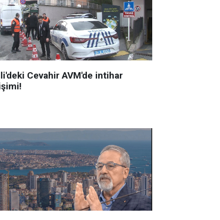
li'deki Cevahir AVM'de intihar
işimi!