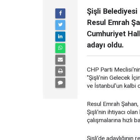
Şişli Belediyesi
Resul Emrah Şa
Cumhuriyet Halk
adayı oldu.
CHP Parti Meclisi'nin
"Şişli'nin Gelecek İçi
ve İstanbul'un kalbi ol
Resul Emrah Şahan, Ş
Şişli'nin ihtiyacı ola
çalışmalarına hızlı b
Şişli’de adaylığının