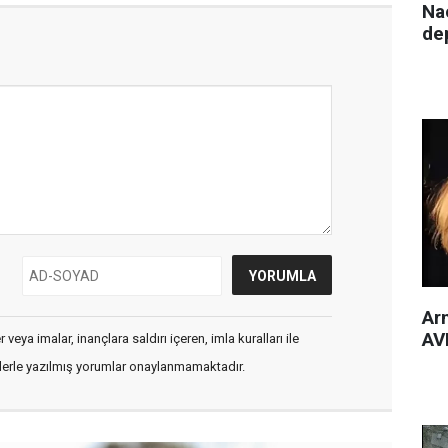
Nac
de
Arm
AVM
veya imalar, inançlara saldırı içeren, imla kuralları ile
flerle yazılmış yorumlar onaylanmamaktadır.