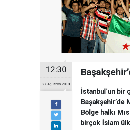
12:30
Başakşehir’
27 Ağustos 2013
İstanbul’un bir 
Başakşehir’de M
Bölge halkı Mıs
birçok İslam ül