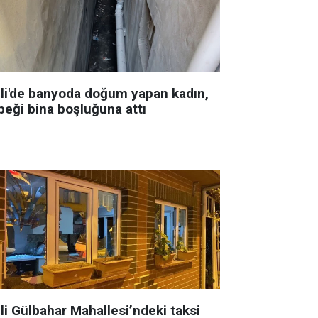
şli'de banyoda doğum yapan kadın,
beği bina boşluğuna attı
li Gülbahar Mahallesi’ndeki taksi