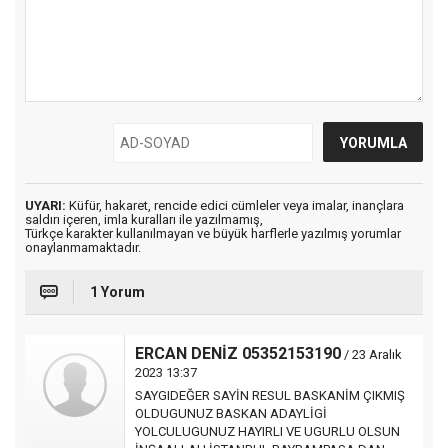
UYARI:
Küfür, hakaret, rencide edici cümleler veya imalar, inançlara
saldırı içeren, imla kuralları ile yazılmamış,
Türkçe karakter kullanılmayan ve büyük harflerle yazılmış yorumlar
onaylanmamaktadır.
1 Yorum
ERCAN DENİZ 05352153190
/ 23 Aralık
2023 13:37
SAYGIDEĞER SAYİN RESUL BASKANİM ÇIKMIŞ
OLDUGUNUZ BASKAN ADAYLİGİ
YOLCULUGUNUZ HAYIRLI VE UGURLU OLSUN