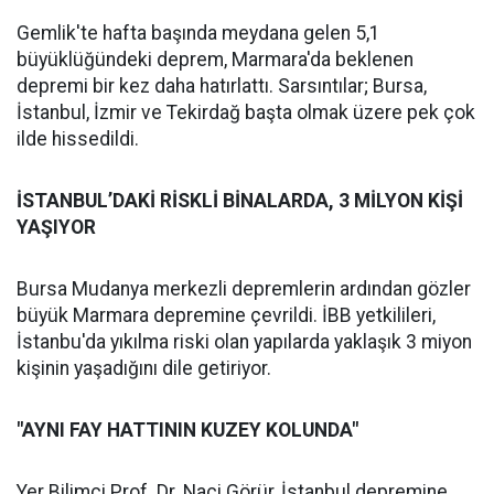
Gemlik'te hafta başında meydana gelen 5,1
büyüklüğündeki deprem, Marmara'da beklenen
depremi bir kez daha hatırlattı. Sarsıntılar; Bursa,
İstanbul, İzmir ve Tekirdağ başta olmak üzere pek çok
ilde hissedildi.
İSTANBUL’DAKİ RİSKLİ BİNALARDA, 3 MİLYON KİŞİ
YAŞIYOR
Bursa Mudanya merkezli depremlerin ardından gözler
büyük Marmara depremine çevrildi. İBB yetkilileri,
İstanbu'da yıkılma riski olan yapılarda yaklaşık 3 miyon
kişinin yaşadığını dile getiriyor.
"AYNI FAY HATTININ KUZEY KOLUNDA"
Yer Bilimci Prof. Dr. Naci Görür, İstanbul depremine