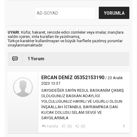
UYARI:
Küfür, hakaret, rencide edici cümleler veya imalar, inançlara
saldırı içeren, imla kuralları ile yazılmamış,
Türkçe karakter kullanılmayan ve büyük harflerle yazılmış yorumlar
onaylanmamaktadır.
1 Yorum
ERCAN DENİZ 05352153190
/ 23 Aralık
2023 13:37
SAYGIDEĞER SAYİN RESUL BASKANİM ÇIKMIŞ
OLDUGUNUZ BASKAN ADAYLİGİ
YOLCULUGUNUZ HAYIRLI VE UGURLU OLSUN
İNŞAALLAH İSTANBUL BAYRAMPASA DAN
KUCAK DOLUSU SELAM SEVGİ VE
SAYGILARIMLA
Yanıtla
(0)
(0)