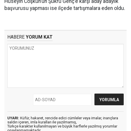
Hüseyin Coşkun’un Şükrü Genç’e karşı aday adaylık
başvurusu yapması ise ilçede tartışmalara eden oldu.
HABERE
YORUM KAT
UYARI:
Küfür, hakaret, rencide edici cümleler veya imalar, inançlara
saldırı içeren, imla kuralları ile yazılmamış,
Türkçe karakter kullanılmayan ve büyük harflerle yazılmış yorumlar
onaylanmamaktadır.