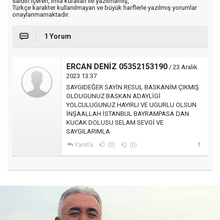
saldırı içeren, imla kuralları ile yazılmamış,
Türkçe karakter kullanılmayan ve büyük harflerle yazılmış yorumlar
onaylanmamaktadır.
1 Yorum
ERCAN DENİZ 05352153190
/ 23 Aralık
2023 13:37
SAYGIDEĞER SAYİN RESUL BASKANİM ÇIKMIŞ
OLDUGUNUZ BASKAN ADAYLİGİ
YOLCULUGUNUZ HAYIRLI VE UGURLU OLSUN
İNŞAALLAH İSTANBUL BAYRAMPASA DAN
KUCAK DOLUSU SELAM SEVGİ VE
SAYGILARIMLA
Yanıtla
(0)
(0)