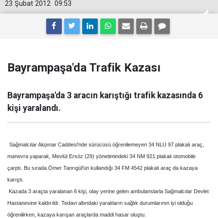
23 Şubat 2012
09:53
Bayrampaşa'da Trafik Kazası
Bayrampaşa'da 3 aracın karıştığı trafik kazasında 6
kişi yaralandı.
Sağmalcılar Akpınar Caddesi'nde sürücüsü öğrenilemeyen 34 NLU 97 plakalı araç,
manevra yaparak, Mevlüt Ersöz (29) yönetimindeki 34 NM 921 plakalı otomobile
çarptı. Bu sırada Ömer Tanrıgül'ün kullandığı 34 FM 4542 plakalı araç da kazaya
karıştı.
Kazada 3 araçta yaralanan 6 kişi, olay yerine gelen ambulanslarla Sağmalcılar Devlet
Hastanesine kaldırıldı.
Tedavi altındaki yaralıların sağlık durumlarının iyi olduğu
öğrenilirken, kazaya karışan araçlarda maddi hasar oluştu.