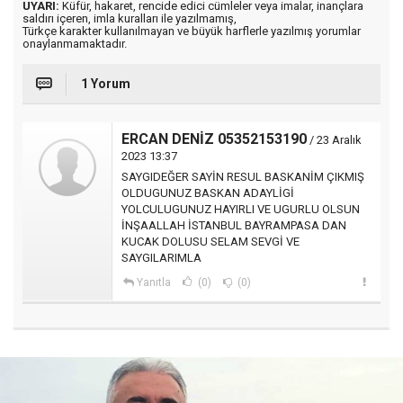
UYARI:
Küfür, hakaret, rencide edici cümleler veya imalar, inançlara
saldırı içeren, imla kuralları ile yazılmamış,
Türkçe karakter kullanılmayan ve büyük harflerle yazılmış yorumlar
onaylanmamaktadır.
1 Yorum
ERCAN DENİZ 05352153190
/ 23 Aralık
2023 13:37
SAYGIDEĞER SAYİN RESUL BASKANİM ÇIKMIŞ
OLDUGUNUZ BASKAN ADAYLİGİ
YOLCULUGUNUZ HAYIRLI VE UGURLU OLSUN
İNŞAALLAH İSTANBUL BAYRAMPASA DAN
KUCAK DOLUSU SELAM SEVGİ VE
SAYGILARIMLA
Yanıtla
(0)
(0)