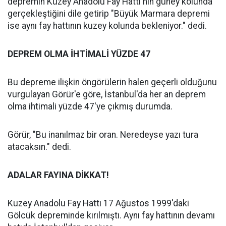
depremin Kuzey Anadolu Fay Hattı'nın güney kolunda
gerçekleştiğini dile getirip "Büyük Marmara depremi
ise aynı fay hattının kuzey kolunda bekleniyor." dedi.
DEPREM OLMA İHTİMALİ YÜZDE 47
Bu depreme ilişkin öngörülerin halen geçerli olduğunu
vurgulayan Görür'e göre, İstanbul'da her an deprem
olma ihtimali yüzde 47'ye çıkmış durumda.
Görür, "Bu inanılmaz bir oran. Neredeyse yazı tura
atacaksın." dedi.
ADALAR FAYINA DİKKAT!
Kuzey Anadolu Fay Hattı 17 Ağustos 1999'daki
Gölcük depreminde kırılmıştı. Aynı fay hattının devamı