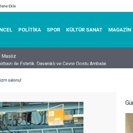
itene Ekle
NCEL
POLITIKA
SPOR
KÜLTÜR SANAT
MAGAZIN
hirbazı ile Estetik, Dayanıklı ve Çevre Dostu Ambalaj
tizm salonu!
Gü