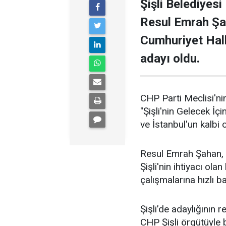
Şişli Belediyesi
Resul Emrah Şa
Cumhuriyet Halk
adayı oldu.
CHP Parti Meclisi'nin
"Şişli'nin Gelecek İçi
ve İstanbul'un kalbi ol
Resul Emrah Şahan, Ş
Şişli'nin ihtiyacı ola
çalışmalarına hızlı b
Şişli’de adaylığının
CHP Şişli örgütüyle