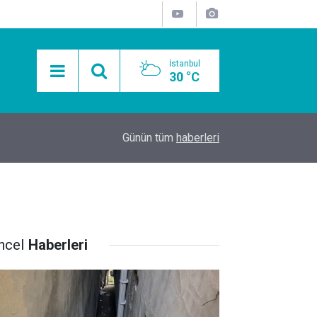
İstanbul
30 °C
15:11
Mobil Araçlarla Hayır Lokması Dağıtımının Avanta
Günün tüm
haberleri
ncel
Haberleri