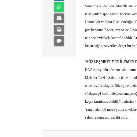
Sonunda bu da oldu. Mahallelere kon
istasyonları spor salonu içlerine ka
Hizmetleri ve Spor İl Müdürlüğü (GS
pist kenarına 2 adet, tavana ise 3 b
için saç levhalarla kamufle edildi. At
İnsan sağlığına verilen değer bu mu?
‘SÖZLEŞMEYİ YENİLEMEYE
BAZ istasyonlu atletizm salonunun
Mehmet Terzi, “Salonun içine konula
edilemez bir olaydır. Sözleşme bizi
sözleşmeyi kesinlikle yenilemeyece
kaçak kurulmuş olabilir” ifadesini ku
Yarışmaları 60 metre yıldız erkekle
salon rekorlarının sahibi oldu.