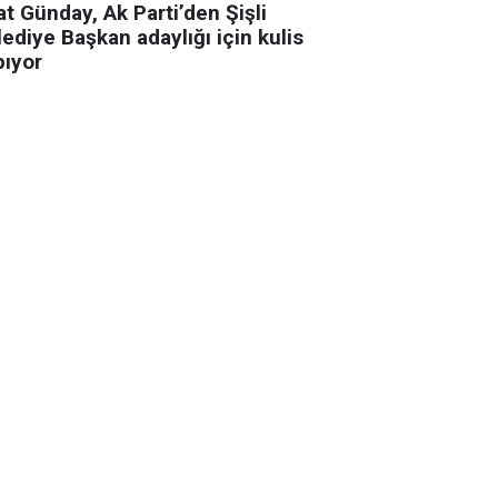
t Günday, Ak Parti’den Şişli
ediye Başkan adaylığı için kulis
pıyor