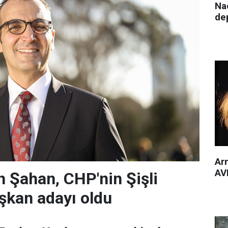
Nac
de
Arm
AVM
 Şahan, CHP'nin Şişli
şkan adayı oldu