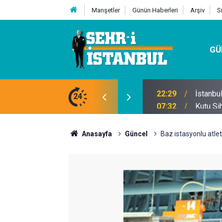
Manşetler
Günün Haberleri
Arşiv
S
GÜ
24
07:32
Kutu Si
Anasayfa
Güncel
Baz istasyonlu atle