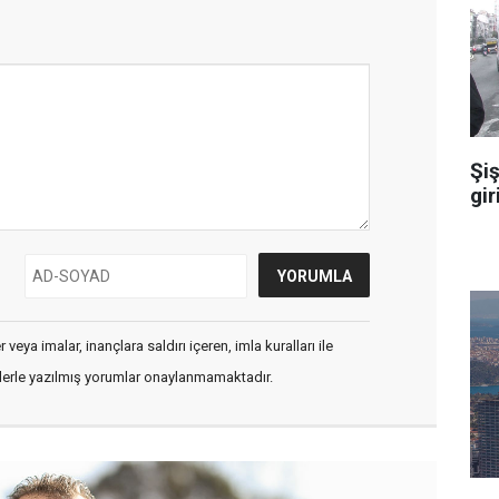
Şiş
gir
veya imalar, inançlara saldırı içeren, imla kuralları ile
flerle yazılmış yorumlar onaylanmamaktadır.