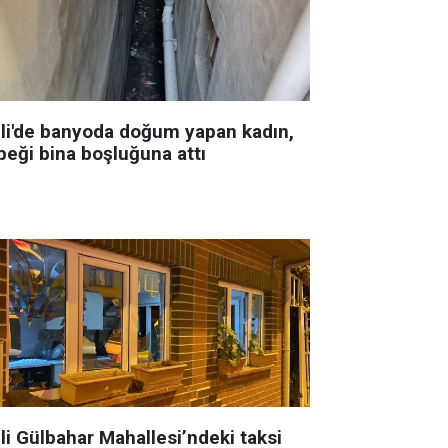
şli'de banyoda doğum yapan kadın,
beği bina boşluğuna attı
li Gülbahar Mahallesi’ndeki taksi