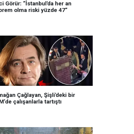
i Görür: “İstanbul'da her an
prem olma riski yüzde 47”
ağan Çağlayan, Şişli'deki bir
’de çalışanlarla tartıştı