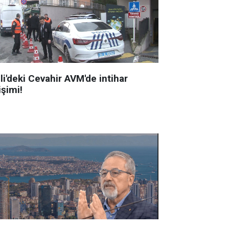
li'deki Cevahir AVM'de intihar
işimi!