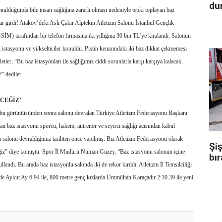
dur
ulduğunda bile insan sağlığına zararlı olması nedeniyle tepki toplayan baz
dar girdi! Ataköy’deki Aslı Çakır Alptekin Atletizm Salonu İstanbul Gençlik
İM) tarafından bir telefon firmasına iki yıllığına 30 bin TL’ye kiralandı. Salonun
az istasyonu ve yükselticiler konuldu. Pistin kenarındaki iki baz dikkat çekmemesi
letler, “Bu baz istasyonları ile sağlığımız ciddi sorunlarla karşı karşıya kalacak.
” dediler.
CEĞİZ’
 bu görüntüsünden sonra salonu devralan Türkiye Atletizm Federasyonu Başkanı
n baz istasyonu sporcu, hakem, antrenör ve seyirci sağlığı açısından kabul
m salonu devraldığımız tarihten önce yapılmış. Biz Atletizm Federasyonu olarak
Şiş
ğiz” diye konuştu. Spor İl Müdürü Numan Güzey, “Baz istasyonu salonun içine
bır
llandı. Bu arada baz istasyonlu salonda iki de rekor kırıldı. Atletizm İl Temsilciliği
rde Aykut Ay 6.94 ile, 800 metre genç kızlarda Ümmühan Karaçadır 2:10.39 ile yeni