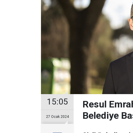
15:05
Resul Emrah
Belediye Ba
27 Ocak 2024