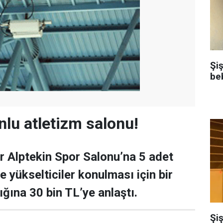
Şi
be
nlu atletizm salonu!
r Alptekin Spor Salonu’na 5 adet
 yükselticiler konulması için bir
llığına 30 bin TL’ye anlaştı.
Şiş