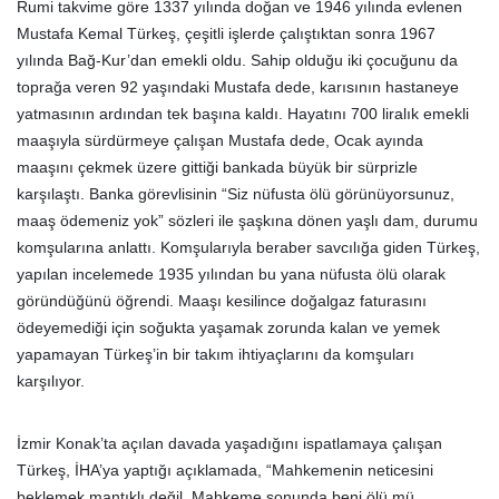
Rumi takvime göre 1337 yılında doğan ve 1946 yılında evlenen
Mustafa Kemal Türkeş, çeşitli işlerde çalıştıktan sonra 1967
yılında Bağ-Kur’dan emekli oldu. Sahip olduğu iki çocuğunu da
toprağa veren 92 yaşındaki Mustafa dede, karısının hastaneye
yatmasının ardından tek başına kaldı. Hayatını 700 liralık emekli
maaşıyla sürdürmeye çalışan Mustafa dede, Ocak ayında
maaşını çekmek üzere gittiği bankada büyük bir sürprizle
karşılaştı. Banka görevlisinin “Siz nüfusta ölü görünüyorsunuz,
maaş ödemeniz yok” sözleri ile şaşkına dönen yaşlı dam, durumu
komşularına anlattı. Komşularıyla beraber savcılığa giden Türkeş,
yapılan incelemede 1935 yılından bu yana nüfusta ölü olarak
göründüğünü öğrendi. Maaşı kesilince doğalgaz faturasını
ödeyemediği için soğukta yaşamak zorunda kalan ve yemek
yapamayan Türkeş’in bir takım ihtiyaçlarını da komşuları
karşılıyor.
İzmir Konak’ta açılan davada yaşadığını ispatlamaya çalışan
Türkeş, İHA’ya yaptığı açıklamada, “Mahkemenin neticesini
beklemek mantıklı değil. Mahkeme sonunda beni ölü mü