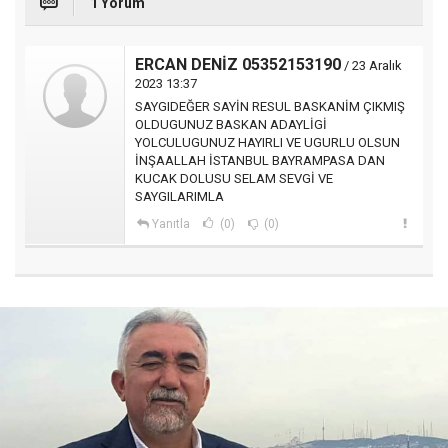
1 Yorum
ERCAN DENİZ 05352153190
/ 23 Aralık
2023 13:37
SAYGIDEĞER SAYİN RESUL BASKANİM ÇIKMIŞ
OLDUGUNUZ BASKAN ADAYLİGİ
YOLCULUGUNUZ HAYIRLI VE UGURLU OLSUN
İNŞAALLAH İSTANBUL BAYRAMPASA DAN
KUCAK DOLUSU SELAM SEVGİ VE
SAYGILARIMLA
Yanıtla
(0)
(0)