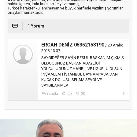
saldırı içeren, imla kuralları ile yazılmamış,
Türkçe karakter kullanılmayan ve büyük harflerle yazılmış yorumlar
onaylanmamaktadır.
1 Yorum
ERCAN DENİZ 05352153190
/ 23 Aralık
2023 13:37
SAYGIDEĞER SAYİN RESUL BASKANİM ÇIKMIŞ
OLDUGUNUZ BASKAN ADAYLİGİ
YOLCULUGUNUZ HAYIRLI VE UGURLU OLSUN
İNŞAALLAH İSTANBUL BAYRAMPASA DAN
KUCAK DOLUSU SELAM SEVGİ VE
SAYGILARIMLA
Yanıtla
(0)
(0)