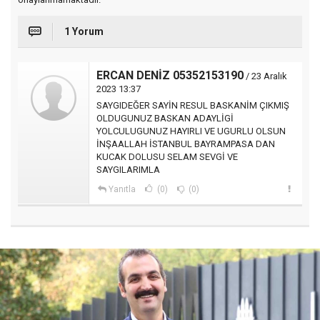
1 Yorum
ERCAN DENİZ 05352153190
/ 23 Aralık
2023 13:37
SAYGIDEĞER SAYİN RESUL BASKANİM ÇIKMIŞ
OLDUGUNUZ BASKAN ADAYLİGİ
YOLCULUGUNUZ HAYIRLI VE UGURLU OLSUN
İNŞAALLAH İSTANBUL BAYRAMPASA DAN
KUCAK DOLUSU SELAM SEVGİ VE
SAYGILARIMLA
Yanıtla
(0)
(0)