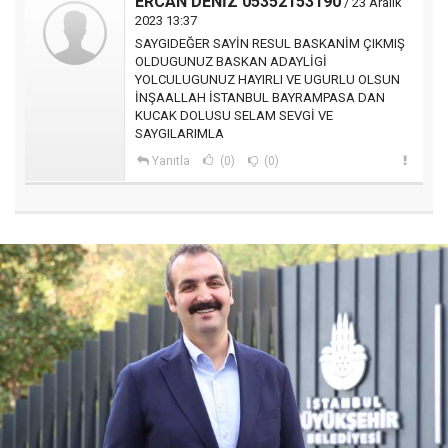
ERCAN DENİZ 05352153190
/ 23 Aralık
2023 13:37
SAYGIDEĞER SAYİN RESUL BASKANİM ÇIKMIŞ
OLDUGUNUZ BASKAN ADAYLİGİ
YOLCULUGUNUZ HAYIRLI VE UGURLU OLSUN
İNŞAALLAH İSTANBUL BAYRAMPASA DAN
KUCAK DOLUSU SELAM SEVGİ VE
SAYGILARIMLA
Yanıtla
(0)
(0)