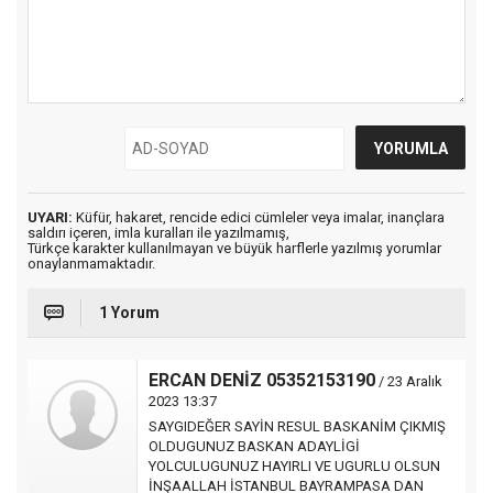
UYARI:
Küfür, hakaret, rencide edici cümleler veya imalar, inançlara
saldırı içeren, imla kuralları ile yazılmamış,
Türkçe karakter kullanılmayan ve büyük harflerle yazılmış yorumlar
onaylanmamaktadır.
1 Yorum
ERCAN DENİZ 05352153190
/ 23 Aralık
2023 13:37
SAYGIDEĞER SAYİN RESUL BASKANİM ÇIKMIŞ
OLDUGUNUZ BASKAN ADAYLİGİ
YOLCULUGUNUZ HAYIRLI VE UGURLU OLSUN
İNŞAALLAH İSTANBUL BAYRAMPASA DAN