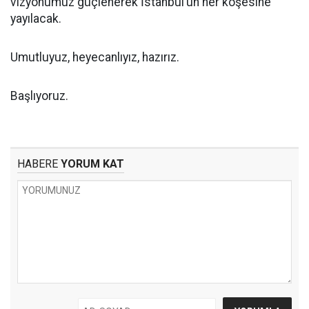
vizyonumuz güçlenerek İstanbul’un her köşesine
yayılacak.
Umutluyuz, heyecanlıyız, hazırız.
Başlıyoruz.
HABERE
YORUM KAT