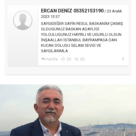
ERCAN DENİZ 05352153190
/ 23 Aralık
2023 13:37
SAYGIDEĞER SAYİN RESUL BASKANİM ÇIKMIŞ
OLDUGUNUZ BASKAN ADAYLİGİ
YOLCULUGUNUZ HAYIRLI VE UGURLU OLSUN
İNŞAALLAH İSTANBUL BAYRAMPASA DAN
KUCAK DOLUSU SELAM SEVGİ VE
SAYGILARIMLA
Yanıtla
(0)
(0)