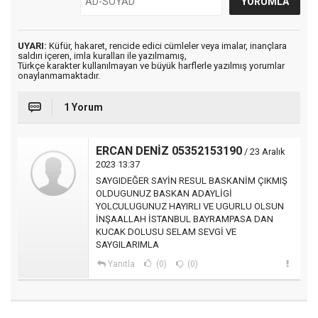
UYARI:
Küfür, hakaret, rencide edici cümleler veya imalar, inançlara
saldırı içeren, imla kuralları ile yazılmamış,
Türkçe karakter kullanılmayan ve büyük harflerle yazılmış yorumlar
onaylanmamaktadır.
1 Yorum
ERCAN DENİZ 05352153190
/ 23 Aralık
2023 13:37
SAYGIDEĞER SAYİN RESUL BASKANİM ÇIKMIŞ
OLDUGUNUZ BASKAN ADAYLİGİ
YOLCULUGUNUZ HAYIRLI VE UGURLU OLSUN
İNŞAALLAH İSTANBUL BAYRAMPASA DAN
KUCAK DOLUSU SELAM SEVGİ VE
SAYGILARIMLA
Yanıtla
(0)
(0)