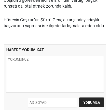
Coşkun’u görevden aldı ve ardından verdiği birçok
ruhsatı da iptal etmek zorunda kaldı.
Hüseyin Coşkun’un Şükrü Genç’e karşı aday adaylık
başvurusu yapması ise ilçede tartışmalara eden oldu.
HABERE
YORUM KAT