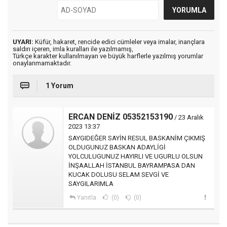
UYARI:
Küfür, hakaret, rencide edici cümleler veya imalar, inançlara
saldırı içeren, imla kuralları ile yazılmamış,
Türkçe karakter kullanılmayan ve büyük harflerle yazılmış yorumlar
onaylanmamaktadır.
1 Yorum
ERCAN DENİZ 05352153190
/ 23 Aralık
2023 13:37
SAYGIDEĞER SAYİN RESUL BASKANİM ÇIKMIŞ
OLDUGUNUZ BASKAN ADAYLİGİ
YOLCULUGUNUZ HAYIRLI VE UGURLU OLSUN
İNŞAALLAH İSTANBUL BAYRAMPASA DAN
KUCAK DOLUSU SELAM SEVGİ VE
SAYGILARIMLA
Yanıtla
(0)
(0)