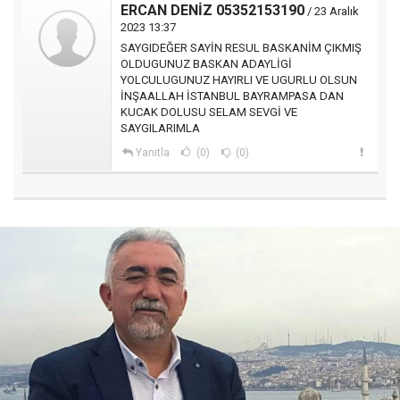
ERCAN DENİZ 05352153190
/ 23 Aralık
2023 13:37
SAYGIDEĞER SAYİN RESUL BASKANİM ÇIKMIŞ
OLDUGUNUZ BASKAN ADAYLİGİ
YOLCULUGUNUZ HAYIRLI VE UGURLU OLSUN
İNŞAALLAH İSTANBUL BAYRAMPASA DAN
KUCAK DOLUSU SELAM SEVGİ VE
SAYGILARIMLA
Yanıtla
(0)
(0)