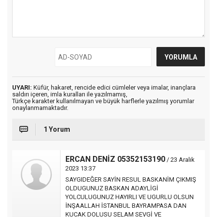
UYARI:
Küfür, hakaret, rencide edici cümleler veya imalar, inançlara
saldırı içeren, imla kuralları ile yazılmamış,
Türkçe karakter kullanılmayan ve büyük harflerle yazılmış yorumlar
onaylanmamaktadır.
1 Yorum
ERCAN DENİZ 05352153190
/ 23 Aralık
2023 13:37
SAYGIDEĞER SAYİN RESUL BASKANİM ÇIKMIŞ
OLDUGUNUZ BASKAN ADAYLİGİ
YOLCULUGUNUZ HAYIRLI VE UGURLU OLSUN
İNŞAALLAH İSTANBUL BAYRAMPASA DAN
KUCAK DOLUSU SELAM SEVGİ VE