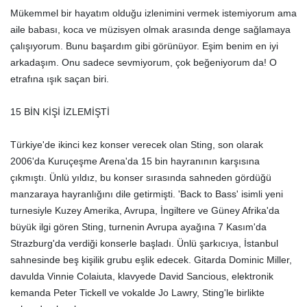
Mükemmel bir hayatım olduğu izlenimini vermek istemiyorum ama
aile babası, koca ve müzisyen olmak arasında denge sağlamaya
çalışıyorum. Bunu başardım gibi görünüyor. Eşim benim en iyi
arkadaşım. Onu sadece sevmiyorum, çok beğeniyorum da! O
etrafına ışık saçan biri.
15 BİN KİŞİ İZLEMİŞTİ
Türkiye'de ikinci kez konser verecek olan Sting, son olarak
2006'da Kuruçeşme Arena'da 15 bin hayranının karşısına
çıkmıştı. Ünlü yıldız, bu konser sırasında sahneden gördüğü
manzaraya hayranlığını dile getirmişti. 'Back to Bass' isimli yeni
turnesiyle Kuzey Amerika, Avrupa, İngiltere ve Güney Afrika'da
büyük ilgi gören Sting, turnenin Avrupa ayağına 7 Kasım'da
Strazburg'da verdiği konserle başladı. Ünlü şarkıcıya, İstanbul
sahnesinde beş kişilik grubu eşlik edecek. Gitarda Dominic Miller,
davulda Vinnie Colaiuta, klavyede David Sancious, elektronik
kemanda Peter Tickell ve vokalde Jo Lawry, Sting'le birlikte