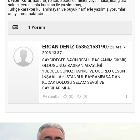
UYARI:
Küfür, hakaret, rencide edici cümleler veya imalar, inançlara
saldırı içeren, imla kuralları ile yazılmamış,
Türkçe karakter kullanılmayan ve büyük harflerle yazılmış yorumlar
onaylanmamaktadır.
1 Yorum
ERCAN DENİZ 05352153190
/ 23 Aralık
2023 13:37
SAYGIDEĞER SAYİN RESUL BASKANİM ÇIKMIŞ
OLDUGUNUZ BASKAN ADAYLİGİ
YOLCULUGUNUZ HAYIRLI VE UGURLU OLSUN
İNŞAALLAH İSTANBUL BAYRAMPASA DAN
KUCAK DOLUSU SELAM SEVGİ VE
SAYGILARIMLA
Yanıtla
(0)
(0)