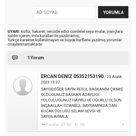
UYARI:
Küfür, hakaret, rencide edici cümleler veya imalar, inançlara
saldırı içeren, imla kuralları ile yazılmamış,
Türkçe karakter kullanılmayan ve büyük harflerle yazılmış yorumlar
onaylanmamaktadır.
1 Yorum
ERCAN DENİZ 05352153190
/ 23 Aralık
2023 13:37
SAYGIDEĞER SAYİN RESUL BASKANİM ÇIKMIŞ
OLDUGUNUZ BASKAN ADAYLİGİ
YOLCULUGUNUZ HAYIRLI VE UGURLU OLSUN
İNŞAALLAH İSTANBUL BAYRAMPASA DAN
KUCAK DOLUSU SELAM SEVGİ VE
SAYGILARIMLA
Yanıtla
(0)
(0)