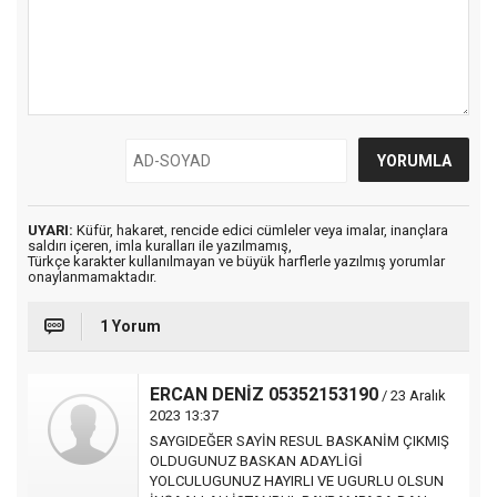
UYARI:
Küfür, hakaret, rencide edici cümleler veya imalar, inançlara
saldırı içeren, imla kuralları ile yazılmamış,
Türkçe karakter kullanılmayan ve büyük harflerle yazılmış yorumlar
onaylanmamaktadır.
1 Yorum
ERCAN DENİZ 05352153190
/ 23 Aralık
2023 13:37
SAYGIDEĞER SAYİN RESUL BASKANİM ÇIKMIŞ
OLDUGUNUZ BASKAN ADAYLİGİ
YOLCULUGUNUZ HAYIRLI VE UGURLU OLSUN