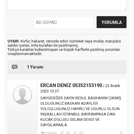
UYARI:
Küfür, hakaret, rencide edici cümleler veya imalar, inançlara
saldırı içeren, imla kuralları ile yazılmamış,
Türkçe karakter kullanılmayan ve büyük harflerle yazılmış yorumlar
onaylanmamaktadır.
1 Yorum
ERCAN DENİZ 05352153190
/ 23 Aralık
2023 13:37
SAYGIDEĞER SAYİN RESUL BASKANİM ÇIKMIŞ
OLDUGUNUZ BASKAN ADAYLİGİ
YOLCULUGUNUZ HAYIRLI VE UGURLU OLSUN
İNŞAALLAH İSTANBUL BAYRAMPASA DAN
KUCAK DOLUSU SELAM SEVGİ VE
SAYGILARIMLA
Yanıtla
(0)
(0)