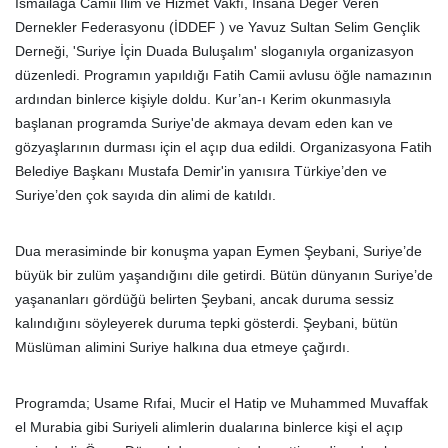
İsmailağa Camii İlim ve Hizmet Vakfı, İnsana Değer Veren
Dernekler Federasyonu (İDDEF ) ve Yavuz Sultan Selim Gençlik
Derneği, 'Suriye İçin Duada Buluşalım' sloganıyla organizasyon
düzenledi. Programın yapıldığı Fatih Camii avlusu öğle namazının
ardından binlerce kişiyle doldu. Kur’an-ı Kerim okunmasıyla
başlanan programda Suriye'de akmaya devam eden kan ve
gözyaşlarının durması için el açıp dua edildi. Organizasyona Fatih
Belediye Başkanı Mustafa Demir'in yanısıra Türkiye’den ve
Suriye’den çok sayıda din alimi de katıldı.
Dua merasiminde bir konuşma yapan Eymen Şeybani, Suriye’de
büyük bir zulüm yaşandığını dile getirdi. Bütün dünyanın Suriye’de
yaşananları gördüğü belirten Şeybani, ancak duruma sessiz
kalındığını söyleyerek duruma tepki gösterdi. Şeybani, bütün
Müslüman alimini Suriye halkına dua etmeye çağırdı.
Programda; Usame Rıfai, Mucir el Hatip ve Muhammed Muvaffak
el Murabia gibi Suriyeli alimlerin dualarına binlerce kişi el açıp