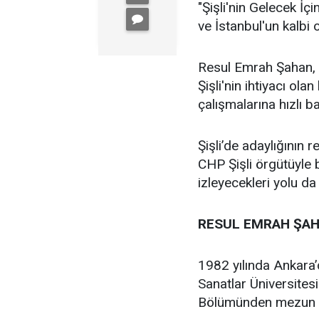
"Şişli'nin Gelecek İçi
ve İstanbul'un kalbi ol
Resul Emrah Şahan, Ş
Şişli'nin ihtiyacı ola
çalışmalarına hızlı b
Şişli’de adaylığının
CHP Şişli örgütüyle
izleyecekleri yolu da
RESUL EMRAH ŞAH
1982 yılında Ankara
Sanatlar Üniversites
Bölümünden mezun 