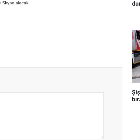
dur
e Skype alacak.
Şiş
bır