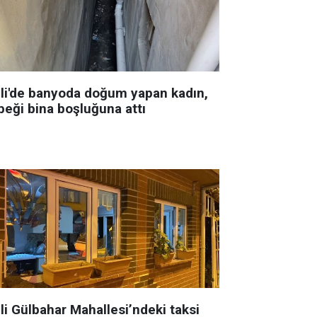
şli'de banyoda doğum yapan kadın,
beği bina boşluğuna attı
li Gülbahar Mahallesi’ndeki taksi