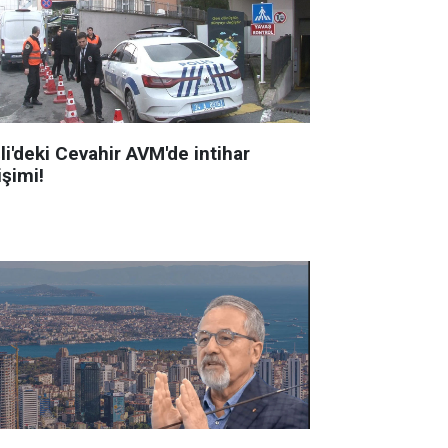
li'deki Cevahir AVM'de intihar
işimi!