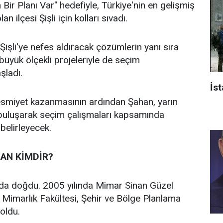
n Bir Planı Var" hedefiyle, Türkiye'nin en gelişmiş
an ilçesi Şişli için kolları sıvadı.
işli'ye nefes aldıracak çözümlerin yanı sıra
n büyük ölçekli projeleriyle de seçim
aşladı.
İst
 resmiyet kazanmasının ardından Şahan, yarın
 buluşarak seçim çalışmaları kapsamında
 belirleyecek.
AN KİMDİR?
’da doğdu. 2005 yılında Mimar Sinan Güzel
i Mimarlık Fakültesi, Şehir ve Bölge Planlama
oldu.