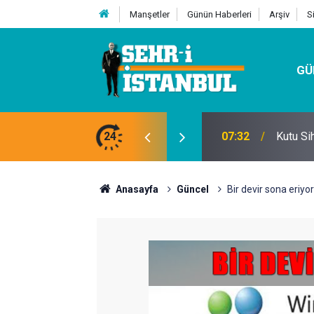
Manşetler
Günün Haberleri
Arşiv
S
GÜ
24
07:32
Kutu Si
Anasayfa
Güncel
Bir devir sona eriyor