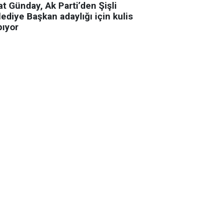
t Günday, Ak Parti’den Şişli
ediye Başkan adaylığı için kulis
pıyor