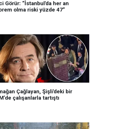
i Görür: “İstanbul'da her an
prem olma riski yüzde 47”
ağan Çağlayan, Şişli'deki bir
’de çalışanlarla tartıştı