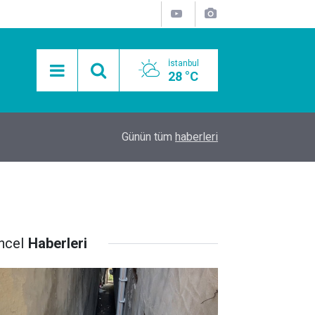
İstanbul
28 °C
15:11
Mobil Araçlarla Hayır Lokması Dağıtımının Avanta
Günün tüm
haberleri
ncel
Haberleri