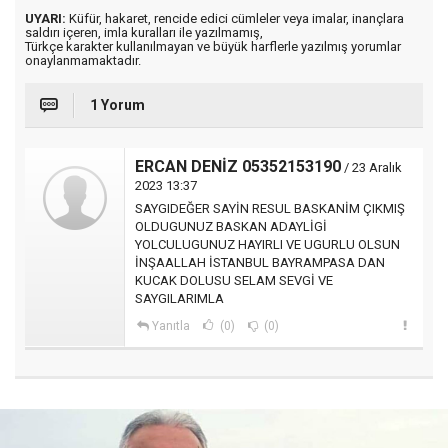
UYARI:
Küfür, hakaret, rencide edici cümleler veya imalar, inançlara
saldırı içeren, imla kuralları ile yazılmamış,
Türkçe karakter kullanılmayan ve büyük harflerle yazılmış yorumlar
onaylanmamaktadır.
1 Yorum
ERCAN DENİZ 05352153190
/ 23 Aralık
2023 13:37
SAYGIDEĞER SAYİN RESUL BASKANİM ÇIKMIŞ
OLDUGUNUZ BASKAN ADAYLİGİ
YOLCULUGUNUZ HAYIRLI VE UGURLU OLSUN
İNŞAALLAH İSTANBUL BAYRAMPASA DAN
KUCAK DOLUSU SELAM SEVGİ VE
SAYGILARIMLA
Yanıtla
(0)
(0)