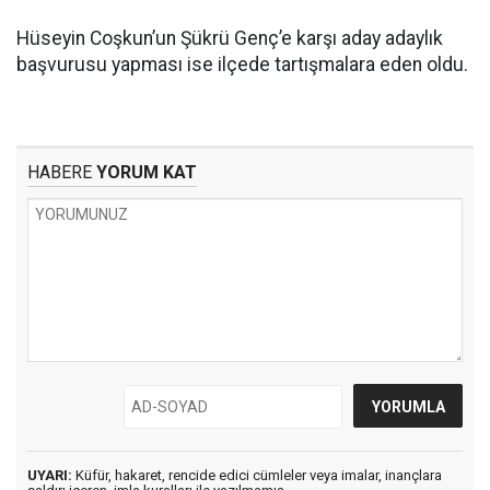
Hüseyin Coşkun’un Şükrü Genç’e karşı aday adaylık
başvurusu yapması ise ilçede tartışmalara eden oldu.
HABERE
YORUM KAT
UYARI:
Küfür, hakaret, rencide edici cümleler veya imalar, inançlara