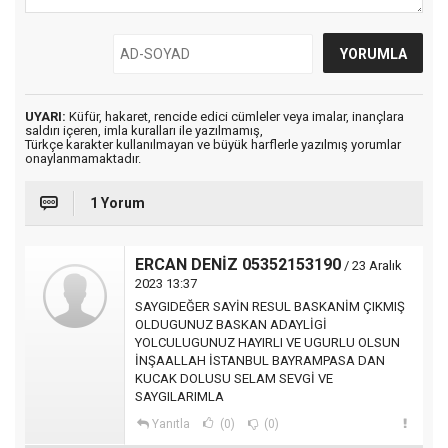
UYARI:
Küfür, hakaret, rencide edici cümleler veya imalar, inançlara
saldırı içeren, imla kuralları ile yazılmamış,
Türkçe karakter kullanılmayan ve büyük harflerle yazılmış yorumlar
onaylanmamaktadır.
1 Yorum
ERCAN DENİZ 05352153190
/ 23 Aralık
2023 13:37
SAYGIDEĞER SAYİN RESUL BASKANİM ÇIKMIŞ
OLDUGUNUZ BASKAN ADAYLİGİ
YOLCULUGUNUZ HAYIRLI VE UGURLU OLSUN
İNŞAALLAH İSTANBUL BAYRAMPASA DAN
KUCAK DOLUSU SELAM SEVGİ VE
SAYGILARIMLA
Yanıtla
(0)
(0)