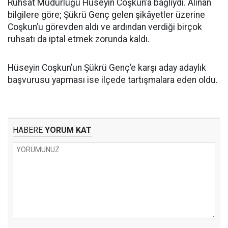
Ruhsat Müdürlüğü Hüseyin Coşkun’a bağlıydı. Alınan
bilgilere göre; Şükrü Genç gelen şikâyetler üzerine
Coşkun’u görevden aldı ve ardından verdiği birçok
ruhsatı da iptal etmek zorunda kaldı.
Hüseyin Coşkun’un Şükrü Genç’e karşı aday adaylık
başvurusu yapması ise ilçede tartışmalara eden oldu.
HABERE
YORUM KAT