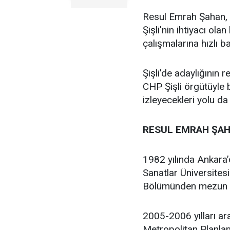
Resul Emrah Şahan, Ş
Şişli'nin ihtiyacı ola
çalışmalarına hızlı b
Şişli’de adaylığının
CHP Şişli örgütüyle
izleyecekleri yolu da
RESUL EMRAH ŞAH
1982 yılında Ankara
Sanatlar Üniversites
Bölümünden mezun 
2005-2006 yılları ar
Metropolitan Planlam