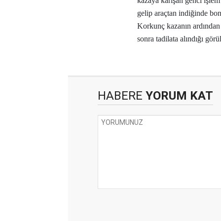
kazaya karışan genci işle
gelip araçtan indiğinde bonz
Korkunç kazanın ardından 
sonra tadilata alındığı görü
HABERE
YORUM KAT