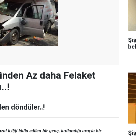
Şi
be
ünden Az daha Felaket
..!
en döndüler..!
ai içtiği iddia edilen bir genç, kullandığı araçla bir
Şiş