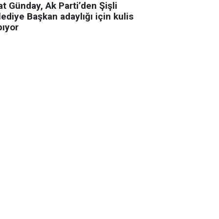
t Günday, Ak Parti’den Şişli
ediye Başkan adaylığı için kulis
pıyor