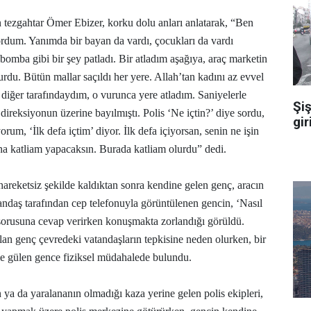
tezgahtar Ömer Ebizer, korku dolu anları anlatarak, “Ben
yordum. Yanımda bir bayan da vardı, çocukları da vardı
omba gibi bir şey patladı. Bir atladım aşağıya, araç marketin
urdu. Bütün mallar saçıldı her yere. Allah’tan kadını az evvel
diğer tarafındaydım, o vurunca yere atladım. Saniyelerle
Şiş
direksiyonun üzerine bayılmıştı. Polis ‘Ne içtin?’ diye sordu,
gir
um, ‘İlk defa içtim’ diyor. İlk defa içiyorsan, senin ne işin
ana katliam yapacaksın. Burada katliam olurdu” dedi.
hareketsiz şekilde kaldıktan sonra kendine gelen genç, aracın
tandaş tarafından cep telefonuyla görüntülenen gencin, ‘Nasıl
sorusuna cevap verirken konuşmakta zorlandığı görüldü.
an genç çevredeki vatandaşların tepkisine neden olurken, bir
le gülen gence fiziksel müdahalede bulundu.
 ya da yaralananın olmadığı kaza yerine gelen polis ekipleri,