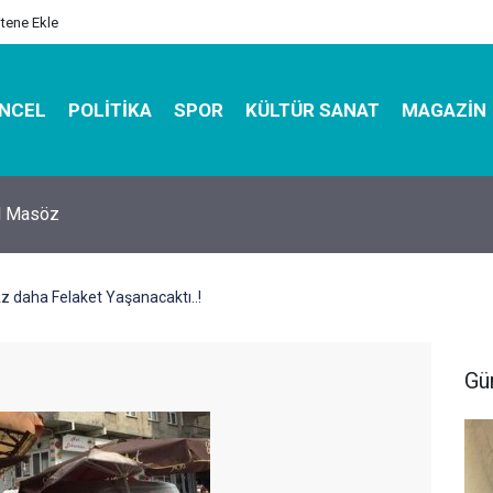
itene Ekle
NCEL
POLITIKA
SPOR
KÜLTÜR SANAT
MAGAZIN
hirbazı ile Estetik, Dayanıklı ve Çevre Dostu Ambalaj
 daha Felaket Yaşanacaktı..!
Gü