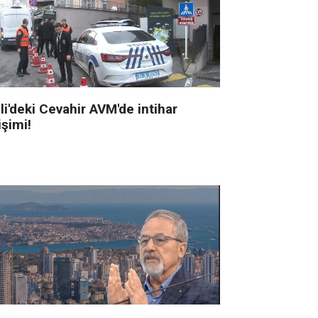
li'deki Cevahir AVM'de intihar
işimi!