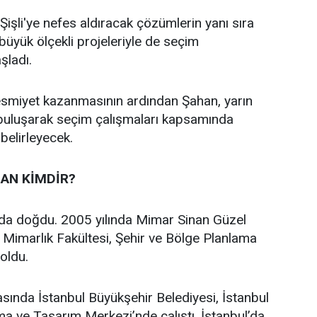
işli'ye nefes aldıracak çözümlerin yanı sıra
n büyük ölçekli projeleriyle de seçim
aşladı.
 resmiyet kazanmasının ardından Şahan, yarın
 buluşarak seçim çalışmaları kapsamında
 belirleyecek.
AN KİMDİR?
’da doğdu. 2005 yılında Mimar Sinan Güzel
i Mimarlık Fakültesi, Şehir ve Bölge Planlama
oldu.
asında İstanbul Büyükşehir Belediyesi, İstanbul
a ve Tasarım Merkezi’nde çalıştı. İstanbul’da