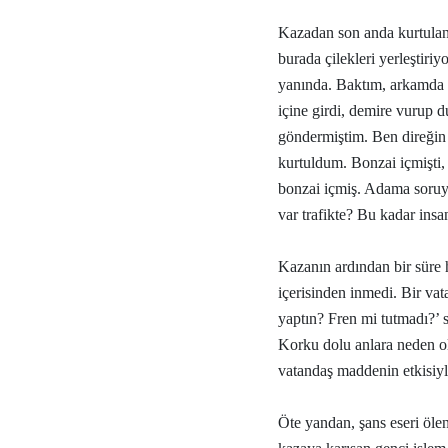
Kazadan son anda kurtulan 
burada çilekleri yerleştiri
yanında. Baktım, arkamda b
içine girdi, demire vurup d
göndermiştim. Ben direğin 
kurtuldum. Bonzai içmişti, 
bonzai içmiş. Adama soruyor
var trafikte? Bu kadar ins
Kazanın ardından bir süre 
içerisinden inmedi. Bir va
yaptın? Fren mi tutmadı?’ 
Korku dolu anlara neden ol
vatandaş maddenin etkisiy
Öte yandan, şans eseri ölen