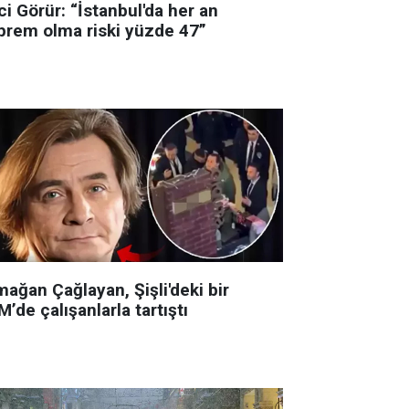
i Görür: “İstanbul'da her an
prem olma riski yüzde 47”
ağan Çağlayan, Şişli'deki bir
’de çalışanlarla tartıştı