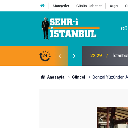
Manşetler
Günün Haberleri
Arşiv
S
GÜ
24
07:32
Kutu Si
Anasayfa
Güncel
Bonzai Yüzünden Az