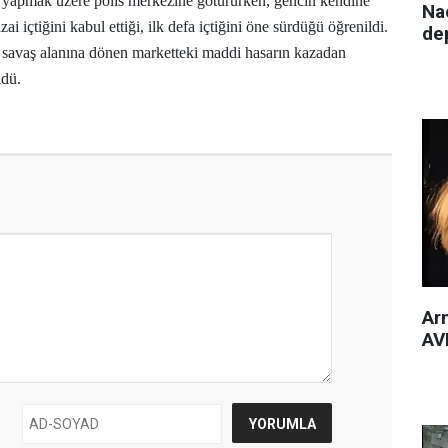
m yapmak üzere polis merkezine götürürken, gencin kendine
Nac
ai içtiğini kabul ettiği, ilk defa içtiğini öne sürdüğü öğrenildi.
de
savaş alanına dönen marketteki maddi hasarın kazadan
ldü.
Arm
AVM