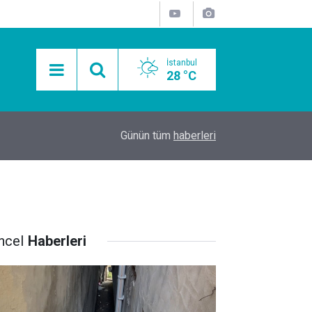
İstanbul
28 °C
15:11
Mobil Araçlarla Hayır Lokması Dağıtımının Avanta
Günün tüm
haberleri
ncel
Haberleri