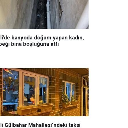
şli'de banyoda doğum yapan kadın,
beği bina boşluğuna attı
li Gülbahar Mahallesi’ndeki taksi