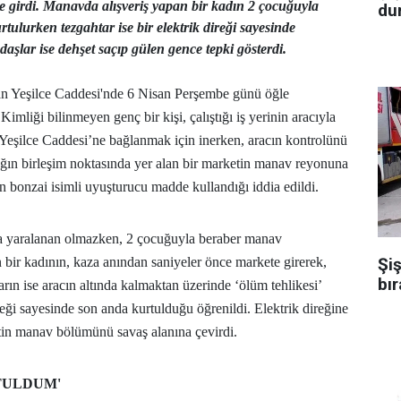
girdi. Manavda alışveriş yapan bir kadın 2 çocuğuyla
dur
rtulurken tezgahtar ise bir elektrik direği sayesinde
aşlar ise dehşet saçıp gülen gence tepki gösterdi.
n Yeşilce Caddesi'nde 6 Nisan Perşembe günü öğle
imliği bilinmeyen genç bir kişi, çalıştığı iş yerinin aracıyla
Yeşilce Caddesi’ne bağlanmak için inerken, aracın kontrolünü
ğın birleşim noktasında yer alan bir marketin manav reyonuna
n bonzai isimli uyuşturucu madde kullandığı iddia edildi.
a yaralanan olmazken, 2 çocuğuyla beraber manav
Şiş
 bir kadının, kaza anından saniyeler önce markete girerek,
bır
rın ise aracın altında kalmaktan üzerinde ‘ölüm tehlikesi’
reği sayesinde son anda kurtulduğu öğrenildi. Elektrik direğine
tin manav bölümünü savaş alanına çevirdi.
TULDUM'