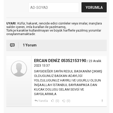
UYARI:
Küfür, hakaret, rencide edici cümleler veya imalar, inançlara
saldırı içeren, imla kuralları ile yazılmamış,
Türkçe karakter kullanılmayan ve büyük harflerle yazılmış yorumlar
onaylanmamaktadır.
1 Yorum
ERCAN DENİZ 05352153190
/ 23 Aralık
2023 13:37
SAYGIDEĞER SAYİN RESUL BASKANİM ÇIKMIŞ
OLDUGUNUZ BASKAN ADAYLİGİ
YOLCULUGUNUZ HAYIRLI VE UGURLU OLSUN
İNŞAALLAH İSTANBUL BAYRAMPASA DAN
KUCAK DOLUSU SELAM SEVGİ VE
SAYGILARIMLA
Yanıtla
(0)
(0)