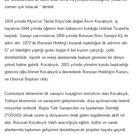
zaman ışık tutacak." denildi.
1924 yılında Afyon’un Tazlar Köyü’nde doğan Asım Kocabıyık, iş
hayatına 1944 yılında öğrenci iken babasının kurduğu İstikbal Ticaret'te
başladı. Sanayi yatırımlarına 1958 yılında Borusan Boru Sanayii AŞ ile
adım attı. 1972’de Borusan Holding’i kurarak topluluğun ilk adımını attı.
57 yıl liderliğini yaptığı grubu bugün 6 bin kişinin çalıştığı, çelik,
distribütörlük, lojistik ve enerji alanlarında faaliyet gösteren bir dünya
şirketi haline getirdi. Kocabıyık, 2001 yılında yönetim kurulu başkanlığı
görevini oğlu Ahmet Kocabıyık’a devrederek Borusan Holding'in Kurucu
ve Onursal Başkanı oldu.
Cumhuriyet döneminin ilk sanayici kuşağının temsilcisi olan Kocabıyık,
Türkiye ekonomisi ve sanayiinin gelişmesinde, dışa açılmasında önemli
misyonlar üstlendi. Başta Türk Sanayicileri ve İşadamları Derneği
(TÜSİAD) olmak üzere iş dünyasının önde gelen örgütlerinde aktif rol
aldı. Borusan Kocabıyık Vakfı aracılığıyla eğitim, kültür ve sanat
alanlarında toplumun gelişimini destekleyecek projeleri hayata geçirdi.