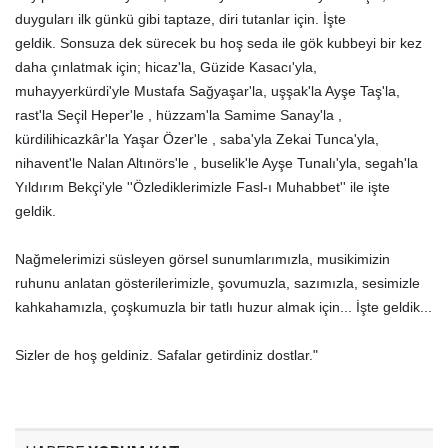
duyguları ilk günkü gibi taptaze, diri tutanlar için. İşte
geldik. Sonsuza dek sürecek bu hoş seda ile gök kubbeyi bir kez
daha çınlatmak için; hicaz'la, Güzide Kasacı'yla,
muhayyerkürdi'yle Mustafa Sağyaşar'la, uşşak'la Ayşe Taş'la,
rast'la Seçil Heper'le , hüzzam'la Samime Sanay'la ,
kürdilihicazkâr'la Yaşar Özer'le , saba'yla Zekai Tunca'yla,
nihavent'le Nalan Altınörs'le , buselik'le Ayşe Tunalı'yla, segah'la
Yıldırım Bekçi'yle ''Özlediklerimizle Fasl-ı Muhabbet'' ile işte
geldik.
Nağmelerimizi süsleyen görsel sunumlarımızla, musikimizin
ruhunu anlatan gösterilerimizle, şovumuzla, sazımızla, sesimizle
kahkahamızla, çoşkumuzla bir tatlı huzur almak için... İşte geldik...
Sizler de hoş geldiniz. Safalar getirdiniz dostlar."