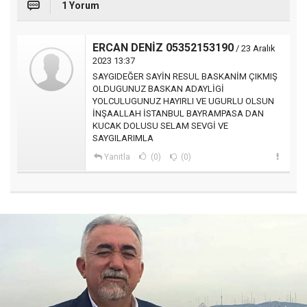
1 Yorum
ERCAN DENİZ 05352153190
/ 23 Aralık
2023 13:37
SAYGIDEĞER SAYİN RESUL BASKANİM ÇIKMIŞ
OLDUGUNUZ BASKAN ADAYLİGİ
YOLCULUGUNUZ HAYIRLI VE UGURLU OLSUN
İNŞAALLAH İSTANBUL BAYRAMPASA DAN
KUCAK DOLUSU SELAM SEVGİ VE
SAYGILARIMLA
Yanıtla
(0)
(0)