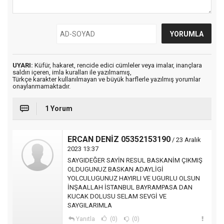
UYARI:
Küfür, hakaret, rencide edici cümleler veya imalar, inançlara
saldırı içeren, imla kuralları ile yazılmamış,
Türkçe karakter kullanılmayan ve büyük harflerle yazılmış yorumlar
onaylanmamaktadır.
1 Yorum
ERCAN DENİZ 05352153190
/ 23 Aralık
2023 13:37
SAYGIDEĞER SAYİN RESUL BASKANİM ÇIKMIŞ
OLDUGUNUZ BASKAN ADAYLİGİ
YOLCULUGUNUZ HAYIRLI VE UGURLU OLSUN
İNŞAALLAH İSTANBUL BAYRAMPASA DAN
KUCAK DOLUSU SELAM SEVGİ VE
SAYGILARIMLA
Yanıtla
(0)
(0)