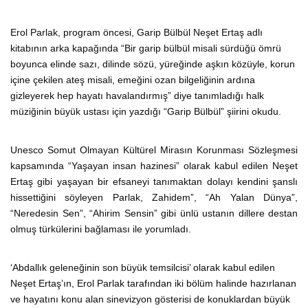
Erol Parlak, program öncesi, Garip Bülbül Neşet Ertaş adlı
kitabının arka kapağında “Bir garip bülbül misali sürdüğü ömrü
boyunca elinde sazı, dilinde sözü, yüreğinde aşkın közüyle, korun
içine çekilen ateş misali, emeğini ozan bilgeliğinin ardına
gizleyerek hep hayatı havalandırmış” diye tanımladığı halk
müziğinin büyük ustası için yazdığı “Garip Bülbül” şiirini okudu.
Unesco Somut Olmayan Kültürel Mirasın Korunması Sözleşmesi
kapsamında “Yaşayan insan hazinesi” olarak kabul edilen Neşet
Ertaş gibi yaşayan bir efsaneyi tanımaktan dolayı kendini şanslı
hissettiğini söyleyen Parlak, Zahidem”, “Ah Yalan Dünya”,
“Neredesin Sen”, “Ahirim Sensin” gibi ünlü ustanın dillere destan
olmuş türkülerini bağlaması ile yorumladı.
‘Abdallık geleneğinin son büyük temsilcisi’ olarak kabul edilen
Neşet Ertaş’ın, Erol Parlak tarafından iki bölüm halinde hazırlanan
ve hayatını konu alan sinevizyon gösterisi de konuklardan büyük