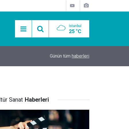
İstanbul
25 °C
15:11
Mobil Araçlarla Hayır Lokması Dağıtımının Avanta
Günün tüm
haberleri
ltür Sanat
Haberleri