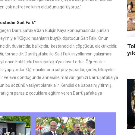
n çok nefret ve kinin olduğunu görüyoruz.”
ostudur Sait Faik”
geçen Darrüşafaka’dan Gülçin Kaya konuşmasında şunları
deyimiyle “Küçük insanların büyük dostudur Sait Faik. Onun
To
idir, duvarcıdır, balıkçıdır, kestanecidir, çöpçüdür, elektrikçidir,
yıl
ir, tornacıdır. Darrüşafaka ile Sait Faik in yollarının çakışması
 yıl önce Fatih’teki Darrüşafaka’ya davet edilir. Öğrenciler
si yapıyordur. Öğrenciler ona sürpriz yaparlar, şiirler, hikayeler
lenir ve eve döndüğünde annesine mal varlığımızı Darrüşafaka’ya
n bu sözünü vasiyet olarak alır. Kendisi de babasını yitirmiş
varlığını parasız çocuklara eğitim veren Darrüşafaka’ya