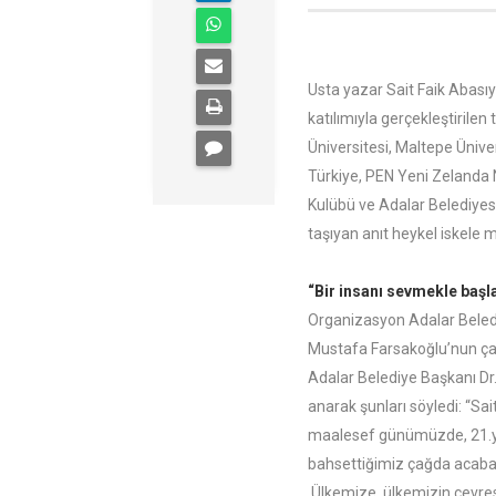
Usta yazar Sait Faik Abası
katılımıyla gerçekleştirilen
Üniversitesi, Maltepe Ünive
Türkiye, PEN Yeni Zelanda 
Kulübü ve Adalar Belediyesi
taşıyan anıt heykel iskele 
“Bir insanı sevmekle başla
Organizasyon Adalar Beledi
Mustafa Farsakoğlu’nun çaba
Adalar Belediye Başkanı Dr
anarak şunları söyledi: “Sa
maalesef günümüzde, 21.yüz
bahsettiğimiz çağda acaba 
Ülkemize, ülkemizin çevres