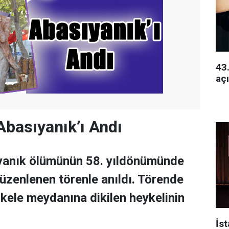
43.
açı
basıyanık’ı Andı
ıyanık ölümünün 58. yıldönümünde
zenlenen törenle anıldı. Törende
skele meydanına dikilen heykelinin
İs