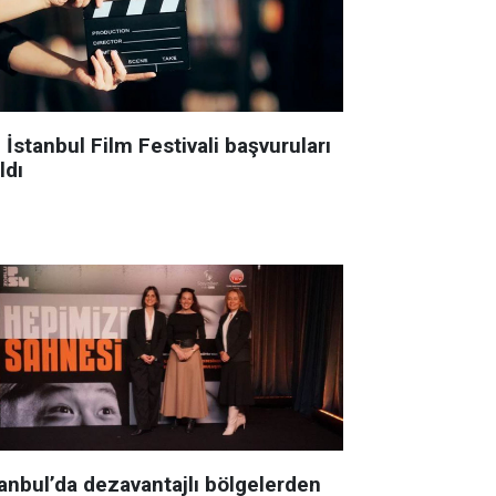
 İstanbul Film Festivali başvuruları
ldı
tanbul’da dezavantajlı bölgelerden