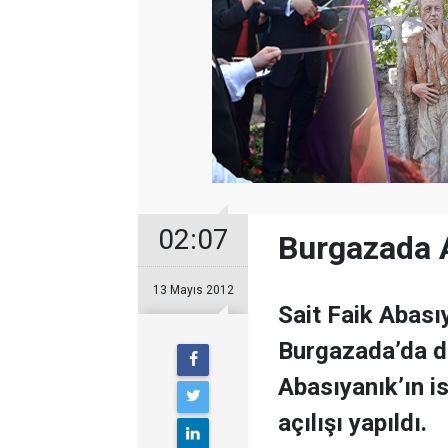
02:07
Burgazada A
13 Mayıs 2012
Sait Faik Abas
Burgazada’da dü
Abasıyanık’ın i
açılışı yapıldı.