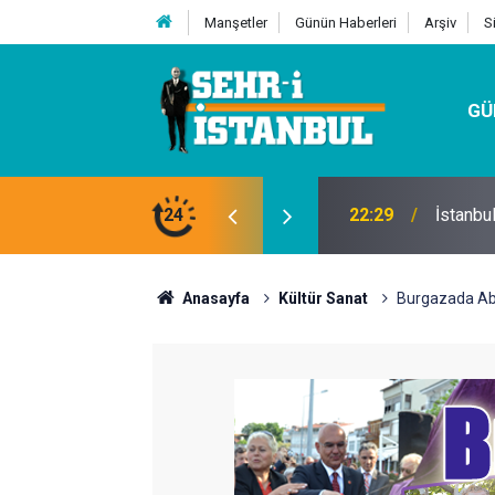
Manşetler
Günün Haberleri
Arşiv
S
GÜ
24
07:32
Kutu Si
Anasayfa
Kültür Sanat
Burgazada Aba