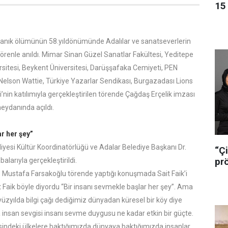
15 
yanık ölümünün 58.yıldönümünde Adalılar ve sanatseverlerin
 törenle anıldı. Mimar Sinan Güzel Sanatlar Fakültesi, Yeditepe
rsitesi, Beykent Üniversitesi, Darüşşafaka Cemiyeti, PEN
Nelson Wattie, Türkiye Yazarlar Sendikası, Burgazadası Lions
’nin katılımıyla gerçekleştirilen törende Çağdaş Erçelik imzası
meydanında açıldı.
r her şey”
yesi Kültür Koordinatörlüğü ve Adalar Belediye Başkanı Dr.
“Çi
pr
larıyla gerçekleştirildi.
. Mustafa Farsakoğlu törende yaptığı konuşmada Sait Faik’i
it Faik böyle diyordu “Bir insanı sevmekle başlar her şey”. Ama
yılda bilgi çağı dediğimiz dünyadan küresel bir köy diye
insan sevgisi insanı sevme duygusu ne kadar etkin bir güçte.
indeki ülkelere baktığımızda dünyaya baktığımızda insanlar