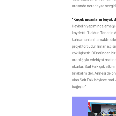
arasında neredeyse sevgide
“Küçük insanların büyük d
Heykelin yapımında emeği 
kaydetti: “Haldun Taner’in 
kahramanları hamaldır, dilenc
projektörcüdür, liman işçisid
çok ilginçtir. Ölümünden bir
aracılığıyla edebiyat matine
okurlar. Sait Faik çok etki
bırakalım der. Annesi de onu
olan Sait Faik böylece mal 
bağışlar.”