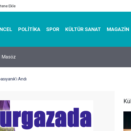
itene Ekle
NCEL
POLITIKA
SPOR
KÜLTÜR SANAT
MAGAZIN
hirbazı ile Estetik, Dayanıklı ve Çevre Dostu Ambalaj
sıyanık’ı Andı
Kü