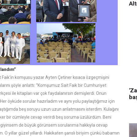
Alt
nlandım”
 Faik’in komşusu yazar Ayten Çetiner kısaca özgeçmişini
anılarını şöyle anlattı: “Komşumuz Sait Faik bir Cumhuriyet
'Za
rkçesi ile kitapları var çok faydalanırsın demişlerdi. Onun
baş
Her öyküde sorular hazırladım ve aynı yolu paylaştığımız için
ştığımda beş soruyu uzun uzun anlatmasını isterdim. Kulağını
iker bir cümleyle cevap verirdi beş soruma üzülürdüm. Beni
 giyinsem de büyük görünsem sorularıma hakkıyla cevap
. O yıllar güzel yıllardı. Hakikaten şanslı biriyim çünkü babamın