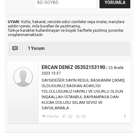
UYARI:
Küfür, hakaret, rencide edici cümleler veya imalar, inançlara
saldırı içeren, imla kuralları ile yazılmamış,
Türkçe karakter kullanılmayan ve büyük harflerle yazılmış yorumlar
onaylanmamaktadır.
1 Yorum
ERCAN DENİZ 05352153190
/ 23 Aralık
2023 13:37
SAYGIDEĞER SAYİN RESUL BASKANİM ÇIKMIŞ
OLDUGUNUZ BASKAN ADAYLİGİ
YOLCULUGUNUZ HAYIRLI VE UGURLU OLSUN
İNŞAALLAH İSTANBUL BAYRAMPASA DAN
KUCAK DOLUSU SELAM SEVGİ VE
SAYGILARIMLA
Yanıtla
(0)
(0)