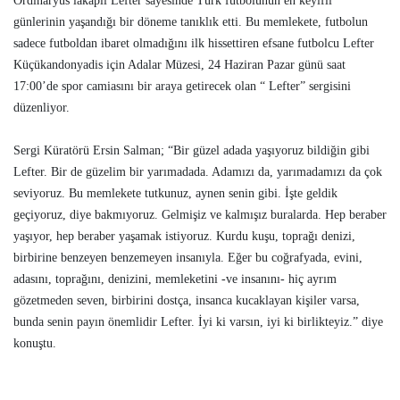
Ordinaryüs lakaplı Lefter sayesinde Türk futbolunun en keyifli
günlerinin yaşandığı bir döneme tanıklık etti. Bu memlekete, futbolun
sadece futboldan ibaret olmadığını ilk hissettiren efsane futbolcu Lefter
Küçükandonyadis için Adalar Müzesi, 24 Haziran Pazar günü saat
17:00’de spor camiasını bir araya getirecek olan “ Lefter” sergisini
düzenliyor.
Sergi Küratörü Ersin Salman; “Bir güzel adada yaşıyoruz bildiğin gibi
Lefter. Bir de güzelim bir yarımadada. Adamızı da, yarımadamızı da çok
seviyoruz. Bu memlekete tutkunuz, aynen senin gibi. İşte geldik
geçiyoruz, diye bakmıyoruz. Gelmişiz ve kalmışız buralarda. Hep beraber
yaşıyor, hep beraber yaşamak istiyoruz. Kurdu kuşu, toprağı denizi,
birbirine benzeyen benzemeyen insanıyla. Eğer bu coğrafyada, evini,
adasını, toprağını, denizini, memleketini -ve insanını- hiç ayrım
gözetmeden seven, birbirini dostça, insanca kucaklayan kişiler varsa,
bunda senin payın önemlidir Lefter. İyi ki varsın, iyi ki birlikteyiz.” diye
konuştu.